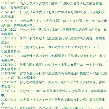
2024/08/24：高カップリング率の年齢帯♡《爽やか容姿＆社交的な男性
編》、参加者募集中。
2024/04/23：ぴったり同世代♪♪《お互いの価値観も理解できる☆安定収入
の男性編
2024/03/14：40代50代メイン《恋活/友活》 ゆっくりお話しカジュアルな出
会い編、参加者募集中。
2024/02/22：ぴったり同世代《3ヶ月以内に交際希望♡結婚前向き男女、参
加者募集中。
2024/01/19：スマートで素敵！《清潔感溢れる♡結婚前向き男性、参加者
募集中。
2023/12/11：ここ惚れわんわん ZOOM婚活,クリスマス婚活パーティー、
参加者募集中。
2023/11/12：25歳女性申込み女性12名様満席》広島県で結婚したい、参加
者募集中。
2023/10/19：仕事も恋も充実したいリード上手な★若手エリート男性編、
参加者募集中。
2023/10/05：容姿を褒められる♡清潔感のある男性編》男性25～32歳×女性
24～31歳、参加者募集中。
2023/09/21：おとなの社交場で、大人の出逢い♡ボウリング婚活等、参加
者募集中。
2023/07/30：まなつこい2023 in 安芸津※女性の方は送迎アリ、参加者募集
中。
2023/07/16：大人気マリオスイーツと同年代で出会う甘い恋、参加者募集
中。
2023/06/17：夏に向けて！Y'sでイタリアンバルコン,婚活カウンセリング、