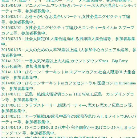
2015/04/09：アニメ,ゲーム.マンガ好きパーティー,大人のお見合いランチパ
ーティー等、参加者募集中。
2015/03/14：おせっかいなお見合いパーティ,女性必見エグゼクティブ編
等、参加者募集中。
2015/03/02：女性必見エグゼクティブ編,ひろコンティータイムin スプーマ
カフェ等、参加者募集中。
2015/02/15：社会人限定OL大集合編,頼れる男海猿大集合編等、参加者募集
中。
2015/01/15：大人のための大卒28歳以上編,1人参加中心カジュアル編等、参
加者募集中。
2014/12/21：一番人気26歳以上大人編,カウントダウンX'mas Big Party
40vs40編等、参加者募集中。
2014/11/10：ひろコン！サーキットin スプーマカフェ,社会人限定OL大集合
編等、参加者募集中。
2014/08/20：ひろコンサーキットinカフェセントラル,医療コン in Hiroshima
等、参加者募集中。
2014/07/11：広島 結婚式場貸切コンin THE WALL,広島 カップリングコ
ン等、参加者募集中。
2014/06/11：クラブストーリー,婚活パーティ―, 恋カレ恋カノ広島コン等、
参加者募集中。
2014/05/11：カープ観戦DE婚活,中高年の婚活応援,ひろしまメイトであいパ
ーティー等、参加者募集中。
2014/04/10：ひろコン肉会,３０代中心 完全個室からあげコン,ひろしまラン
ニングコン 等、参加者募集中。