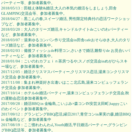
パーティー等、参加者募集中。
2018/05/13：田植え体験&婚活,大人の本気の婚活をしましょう,田舎
GLAMPING交流会等、参加者募集中。
2018/04/27：黒こんの春,スイーツ婚活, 男性限定特典付の恋活ワークショッ
プなど、参加者募集中。
2018/03/20：大人のタリーズ婚活,キャンドルナイトdeこいのわパーティー
など、参加者募集中。
2018/03/07：湯来ゆるコンパン作り交流会in田舎cafeおそらゆき,大人のタリ
ーズ婚活など、参加者募集中。
2018/02/03：備後フィッシュde料理コン,さいきで婚活,雛祭りde お見合いパ
ーティーなど、参加者募集中。
2018/01/04：こいのわカフェｉｎ茶房つるや,スノボ交流会inめがひらスキ
ー場など、参加者募集中。
2017/12/05：婚活クリスマスパーティー,クリスマス恋活,湯来コンクリスマ
ス交流会 参加者募集中。
2017/11/08：集まれ神楽好き出逢いはここ北広島,湯来コンビュッフェラン
チ交流会 参加者募集中。
2017/10/14：ホテルde婚活パーティー,湯来コンビュッフェランチ交流会,秋
の運動会恋活参加者募集中。
2017/09/28：婚活BBQ in 金輪島,こいぶみ×森コンIN安芸太田町,happyこい
のわイベント参加者募集中。
2017/09/12：グランピングBBQ恋活,縁日2017,青空コンin果実の森,婚活BBQ
in 金輪島など、参加者募集中
2017/08/19：ここ惚れわんわんYouth婚活,平日婚活パーティー,グランピン
グBBQ恋活等、参加者募集中。