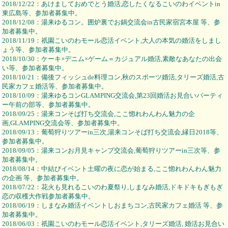
2018/12/22：あけましておめでとう婚活,恋したくなるこいのわイベントin
東広島等、参加者募集中。
2018/12/08：湯来ゆるコン。囲炉裏でお鍋交流会in古民家宿宮本屋 等、参
加者募集中。
2018/11/19：祇園こいのわモール恋活イベント,大人の本気の婚活をしまし
ょう等、参加者募集中。
2018/10/30：ケーキ×デニム×ゲーム＝カジュアル婚活,素敵なあなたの出会
い等、参加者募集中。
2018/10/21：備後フィッシュde料理コン,秋のスポーツ婚活,タリーズ婚活,古
民家カフェ婚活等、参加者募集中。
2018/10/09：湯来ゆるコンGLAMPING交流会,第23回婚活お見合いパーティ
ー午前の部等、参加者募集中。
2018/09/25：湯来コンそば打ち交流会,ここ惚れわんわん魅力の企
画,GLAMPING交流会等、参加者募集中。
2018/09/13：葡萄狩りツアーin三次,湯来コンそば打ち交流会,縁日2018等、
参加者募集中。
2018/09/05：湯来コンお月見キャンプ交流会,葡萄狩りツアーin三次等、参
加者募集中。
2018/08/14：中結びイベント土曜の夜に恋が始まる,ここ惚れわんわん魅力
の企画 等、参加者募集中。
2018/07/22：花火も見れるこいのわ夏祭り,しまなみ婚活,ドキドキもぎもぎ
恋の収穫大作戦参加者募集中。
2018/06/19：しまなみ婚活イベントしおまちコン,古民家カフェ婚活 等、参
加者募集中。
2018/06/03：祇園こいのわモール恋活イベント,タリーズ婚活, 婚活お見合い