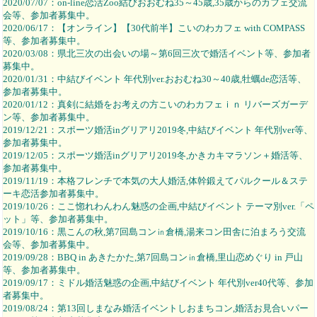
2020/07/07：on-line恋活Zoo結びおおむね35～45歳,35歳からのカフェ交流
会等、参加者募集中。
2020/06/17：【オンライン】【30代前半】こいのわカフェ with COMPASS
等、参加者募集中。
2020/03/08：県北三次の出会いの場～第6回三次で婚活イベント等、参加者
募集中。
2020/01/31：中結びイベント 年代別ver.おおむね30～40歳,牡蠣de恋活等、
参加者募集中。
2020/01/12：真剣に結婚をお考えの方こいのわカフェｉｎ リバーズガーデ
ン等、参加者募集中。
2019/12/21：スポーツ婚活inグリアリ2019冬,中結びイベント 年代別ver等、
参加者募集中。
2019/12/05：スポーツ婚活inグリアリ2019冬,かきカキマラソン＋婚活等、
参加者募集中。
2019/11/19：本格フレンチで本気の大人婚活,体幹鍛えてパルクール＆ステ
ーキ恋活参加者募集中。
2019/10/26：ここ惚れわんわん魅惑の企画,中結びイベント テーマ別ver.「ペ
ット」等、参加者募集中。
2019/10/16：黒こんの秋,第7回島コン㏌倉橋,湯来コン田舎に泊まろう交流
会等、参加者募集中。
2019/09/28：BBQ in あきたかた,第7回島コン㏌倉橋,里山恋めぐり in 戸山
等、参加者募集中。
2019/09/17：ミドル婚活魅惑の企画,中結びイベント 年代別ver40代等、参加
者募集中。
2019/08/24：第13回しまなみ婚活イベントしおまちコン,婚活お見合いパー