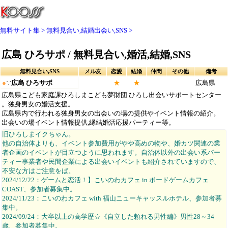
無料サイト集
無料見合い,結婚出会い,SNS
広島 ひろサポ / 無料見合い,婚活,結婚,SNS
無料見合い,SNS
メル友
恋愛
結婚
仲間
その他
備考
●
∵
広島 ひろサポ
★
★
広島県
広島県こども家庭課ひろしまこども夢財団 ひろし出会いサポートセンター
。独身男女の婚活支援。
広島県内で行われる独身男女の出会いの場の提供やイベント情報の紹介。
出会いの場イベント情報提供,縁結婚活応援パーティー等。
旧ひろしまイクちゃん。
他の自治体よりも、イベント参加費用がやや高めの物や、婚カツ関連の業
者企画のイベントが目立つように思われます。自治体以外の出会い系パー
ティー事業者や民間企業による出会いイベントも紹介されていますので、
不安な方はご注意をば。
2024/12/22：ゲームと恋活！】こいのわカフェ in ボードゲームカフェ
COAST、参加者募集中。
2024/11/23：こいのわカフェ with 福山ニューキャッスルホテル、参加者募
集中。
2024/09/24：大卒以上の高学歴☆《自立した頼れる男性編》男性28～34
歳、参加者募集中。