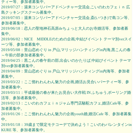
ティー等、参加者募集中。
2019/07/27：湯来コンリバーアドベンチャー交流会,こいのわカフェｉｎ 広
島クッキングスクール募集中。
2019/07/05：湯来コンリバーアドベンチャー交流会,斎(いつき)で島コン等、
参加者募集中。
2019/06/18：恋人の聖地神石高原deちょっと大人のお寺婚活等、参加者募
集中。
2019/06/02：NICE MIDDLEのための企画,中結びイベント テーマ別verスイ
ーツ等、参加者募集中。
2019/05/08：里山恋めぐり in 戸山,マリッジハンティングin内海,黒こんの春
～午前の部参加者募集中。
2019/04/25：黒こんの春午前の部,出会いのかたりば,中結びイベント テーマ
別ver参加者募集中。
2019/04/09：里山恋めぐり in 戸山,マリッジハンティングin内海等、参加者
募集中。
2019/03/22：ここ惚れわんわん魅力の企画,婚活お見合いパーティー等、参
加者募集中。
2019/03/11：平成最後の春が来たお見合い大作戦 IN ふちゅう,ボーリング婚
活等、参加者募集中。
2019/02/13：こいのわカフェｉｎジャム専門店駱駝カフェ,婚活Cafe等、参
加者募集中。
2019/01/26：ここ惚れわんわん魅力の企画youth婚,婚活Cafe 等、参加者募集
中。
2019/01/18：39歳まで限定モテコーデで決めよう！こいのわバレンタインin
KURE 等、参加者募集中。