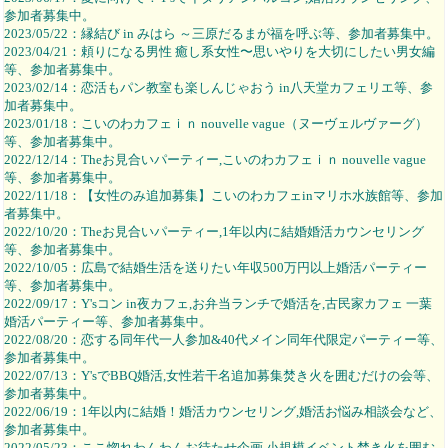
参加者募集中。
2023/05/22：縁結び in みはら ～三原だるまが福を呼ぶ等、参加者募集中。
2023/04/21：頼りになる男性 癒し系女性〜思いやりを大切にしたい男女編
等、参加者募集中。
2023/02/14：恋活もパン教室も楽しんじゃおう in八天堂カフェリエ等、参
加者募集中。
2023/01/18：こいのわカフェｉｎ nouvelle vague（ヌーヴェルヴァーグ）
等、参加者募集中。
2022/12/14：Theお見合いパーティー,こいのわカフェｉｎ nouvelle vague
等、参加者募集中。
2022/11/18：【女性のみ追加募集】こいのわカフェinマリホ水族館等、参加
者募集中。
2022/10/20：Theお見合いパーティー,1年以内に結婚婚活カウンセリング
等、参加者募集中。
2022/10/05：広島で結婚生活を送りたい年収500万円以上婚活パーティー
等、参加者募集中。
2022/09/17：Y'sコン in夜カフェ,お弁当ランチで婚活を,古民家カフェ 一葉
婚活パーティー等、参加者募集中。
2022/08/20：恋する同年代一人参加&40代メイン同年代限定パーティー等、
参加者募集中。
2022/07/13：Y'sでBBQ婚活,女性若干名追加募集焚き火を囲むだけの会等、
参加者募集中。
2022/06/19：1年以内に結婚！婚活カウンセリング,婚活お悩み相談会など、
参加者募集中。
2022/05/23：ここ惚れわんわんお待たせ企画,小規模イベント焚き火を囲む