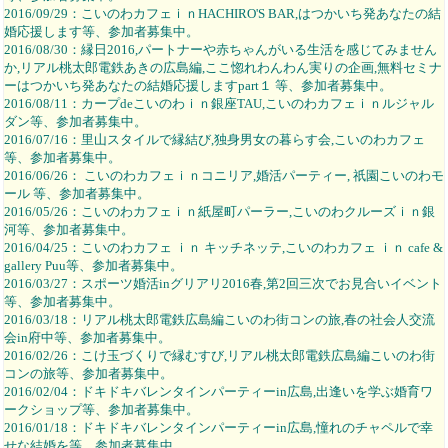
2016/09/29：こいのわカフェｉｎHACHIRO'S BAR,はつかいち発あなたの結
婚応援します等、参加者募集中。
2016/08/30：縁日2016,パートナーや赤ちゃんがいる生活を感じてみません
か,リアル桃太郎電鉄あきの広島編,ここ惚れわんわん実りの企画,無料セミナ
ーはつかいち発あなたの結婚応援しますpart１ 等、参加者募集中。
2016/08/11：カープdeこいのわｉｎ銀座TAU,こいのわカフェｉｎルジャル
ダン等、参加者募集中。
2016/07/16：里山スタイルで縁結び,独身男女の暮らす会,こいのわカフェ
等、参加者募集中。
2016/06/26： こいのわカフェｉｎコニリア,婚活パーティー, 祇園こいのわモ
ール 等、参加者募集中。
2016/05/26：こいのわカフェｉｎ紙屋町パーラー,こいのわクルーズｉｎ銀
河等、参加者募集中。
2016/04/25：こいのわカフェ ｉｎ キッチネッテ,こいのわカフェ ｉｎ cafe &
gallery Puu等、参加者募集中。
2016/03/27：スポーツ婚活inグリアリ2016春,第2回三次でお見合いイベント
等、参加者募集中。
2016/03/18：リアル桃太郎電鉄広島編こいのわ街コンの旅,春の社会人交流
会in府中等、参加者募集中。
2016/02/26：こけ玉づくりで縁むすび,リアル桃太郎電鉄広島編こいのわ街
コンの旅等、参加者募集中。
2016/02/04：ドキドキバレンタインパーティーin広島,出逢いを学ぶ婚育ワ
ークショップ等、参加者募集中。
2016/01/18：ドキドキバレンタインパーティーin広島,憧れのチャペルで幸
せな結婚を等、参加者募集中。