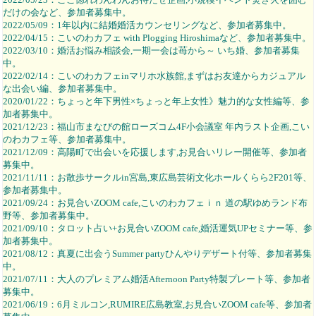
だけの会など、参加者募集中。
2022/05/09：1年以内に結婚婚活カウンセリングなど、参加者募集中。
2022/04/15：こいのわカフェ with Plogging Hiroshimaなど、参加者募集中。
2022/03/10：婚活お悩み相談会,一期一会は苺から～ いち婚、参加者募集
中。
2022/02/14：こいのわカフェinマリホ水族館,まずはお友達からカジュアル
な出会い編、参加者募集中。
2020/01/22：ちょっと年下男性×ちょっと年上女性》魅力的な女性編等、参
加者募集中。
2021/12/23：福山市まなびの館ローズコム4F小会議室 年内ラスト企画,こい
のわカフェ等、参加者募集中。
2021/12/09：高陽町で出会いを応援します,お見合いリレー開催等、参加者
募集中。
2021/11/11：お散歩サークルin宮島,東広島芸術文化ホールくらら2F201等、
参加者募集中。
2021/09/24：お見合いZOOM cafe,こいのわカフェｉｎ 道の駅ゆめランド布
野等、参加者募集中。
2021/09/10：タロット占い+お見合いZOOM cafe,婚活運気UPセミナー等、参
加者募集中。
2021/08/12：真夏に出会うSummer partyひんやりデザート付等、参加者募集
中。
2021/07/11：大人のプレミアム婚活Afternoon Party特製プレート等、参加者
募集中。
2021/06/19：6月ミルコン,RUMIRE広島教室,お見合いZOOM cafe等、参加者