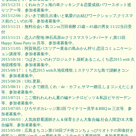
2015/12/31：くれdeカフェ海の幸クッキング＆恋愛成就パワースポット巡
りツアー等、参加者募集中。
2015/12/06：さいきで婚活,出逢いと氣愛のお結びワークショップ,クリスマ
ス前のこいのわ等、参加者募集中。
2015/11/21：無料出会い 島コンin万田発酵 25歳～45歳の男女 11/22当日受
付
2015/11/21：恋人の聖地 神石高原deクリスマスランチパーティ,第11回
Happy Xmas Party in 呉等、参加者募集中。
2015/11/05：阿賀発恋バスツアー黄金の島みかん狩り,恋活コミュニケーシ
ョン講座等、参加者募集中。
2015/10/16：つばきこいのわプロジェクト,坂町あるこん,くち恋2015 with 久
地収穫祭等、参加者募集中。
2015/09/17：くち恋2015 with久地収穫祭,ミステリアスな島で謎解きコン
等、参加者募集中。
2015/08/26：URL更新。
2015/08/11：さいきで婚活,くれ・de・カフェ,サマー婚活,しまコンえたじま
等、参加者募集中。
2015/07/21：ここ惚れわんわん夏の編チンチロビッツ＆私設ビヤガーデン
等、参加者募集中。
2015/07/05：ひろサポカレッジ第2回 ワイナリー見学＆BBQ in 三次等、参
加者募集中。
2015/06/03：人気抜群看護師さん＆保育士さん大集合編,社会人限定OL大集
合編等、参加者募集中。
2015/05/09：広島まちコン第158回プチ街コンちょっぴりオトナの和食好き
個室コン,個室パーティー男性大卒・ステータス重視編等、参加者募集中。