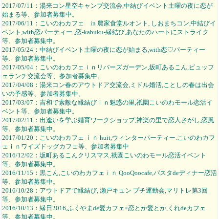
2017/07/11：湯来コン星空キャンプ交流会,中結びイベント土曜の夜に恋が
始まる等、参加者募集中。
2017/06/11：こいのわカフェ in 農家食堂ルオント, しおまちコン,中結びイ
ベント,with恋パーティー ,恋-kabuku-縁結び,あなたのハートにストライク
等、参加者募集中。
2017/05/24：中結びイベント土曜の夜に恋が始まる,with恋♡パーティー
等、参加者募集中。
2017/05/04：こいのわカフェｉｎリバーズガーデン,坂町あるこん,ビュッフ
ェランチ交流会等、参加者募集中。
2017/04/08：湯来コン春のアウトドア交流会,ミドル婚活,ことしの春は出会
いの予感等、参加者募集中。
2017/03/07：吉和で素敵な縁結びｉｎ魅惑の里,祇園こいのわモール恋活イ
ベント等、参加者募集中。
2017/02/11：出逢いを学ぶ婚育ワークショップ,神楽の里で恋人さがし,恋風
等、参加者募集中。
2017/01/20：こいのわカフェ ｉｎ huit,ウィンターパーティー.こいのわカフ
ェｉｎワイズドッグカフェ等、参加者募集中
2016/12/02：坂町あるこんクリスマス,祇園こいのわモール恋活イベント
等、参加者募集中。
2016/11/15：黒こん,こいのわカフェｉｎ QooQoocafe,パスタdeディナー恋活
等、参加者募集中。
2016/10/28：アウトドアで縁結び, 瀬戸キュン プチ運動会,マリトレ第3回
等、参加者募集中。
2016/10/13：縁日2016,ふくやまde愛カフェ×恋とか愛とか,くれdeカフェ
等、参加者募集中。