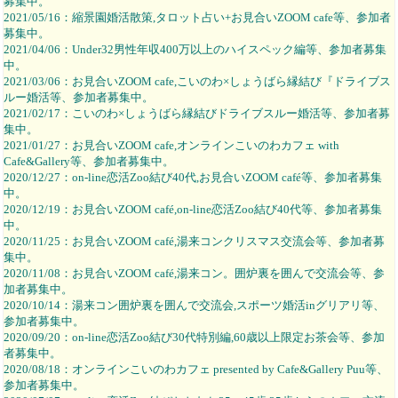
募集中。
2021/05/16：縮景園婚活散策,タロット占い+お見合いZOOM cafe等、参加者
募集中。
2021/04/06：Under32男性年収400万以上のハイスペック編等、参加者募集
中。
2021/03/06：お見合いZOOM cafe,こいのわ×しょうばら縁結び『ドライブス
ルー婚活等、参加者募集中。
2021/02/17：こいのわ×しょうばら縁結びドライブスルー婚活等、参加者募
集中。
2021/01/27：お見合いZOOM cafe,オンラインこいのわカフェ with
Cafe&Gallery等、参加者募集中。
2020/12/27：on-line恋活Zoo結び40代,お見合いZOOM café等、参加者募集
中。
2020/12/19：お見合いZOOM café,on-line恋活Zoo結び40代等、参加者募集
中。
2020/11/25：お見合いZOOM café,湯来コンクリスマス交流会等、参加者募
集中。
2020/11/08：お見合いZOOM café,湯来コン。囲炉裏を囲んで交流会等、参
加者募集中。
2020/10/14：湯来コン囲炉裏を囲んで交流会,スポーツ婚活inグリアリ等、
参加者募集中。
2020/09/20：on-line恋活Zoo結び30代特別編,60歳以上限定お茶会等、参加
者募集中。
2020/08/18：オンラインこいのわカフェ presented by Cafe&Gallery Puu等、
参加者募集中。