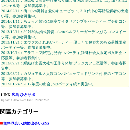
2014/03/11：彼氏彼女募集中仕事帰り編,文化系趣味の出逢い,Lapish×Willコ
ンシェル等、参加者募集中。
2014/02/11：街コン×謎解き愛のキューピット,３０代中心再婚理解者の出逢
い等、参加者募集中。
2014/01/11：ちょっと贅沢に個室でイタリアンプチパーティー,プチ街コン
等、参加者募集中。
2013/12/11：30対30結婚式貸切コンinベルフリーガーデン,ひろコンスイー
ツ等、参加者募集中。
2013/11/21：エヴァのふれあいパーティー,優しくて包容力のある男性限定
パーティー等、参加者募集中。
2013/10/14：アラフィフ限定お見合いパーティ,独身社会人限定男女出会い
応援等、参加者募集中。
2013/09/21：縁結び出雲大社勾玉作り体験,ブックカフェ恋活等、参加者募
集中。
2013/08/21：カジュアル大人数コンパビュッフェドリンク付,夏のビアコン
等、参加者募集中。
2012/01/24：2012年度の出会いのパーティ続々実施中。
LINK:
広島 ひろサポ
Update：2024/12/22 Edit：2024/12/22
関連カテゴリー
無料見合い,結婚出会い,SNS