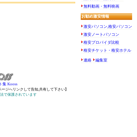
無料動画・無料映画
お勧め激安情報
激安パソコン,格安パソコン
激安ノートパソコン
格安プロバイダ比較
格安チケット・格安ホテル
連絡
編集室
 Kooss
ージへリンクして告知,共有して下さい】
法で保護されています