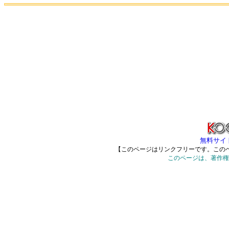
無料サイト集
【このページはリンクフリーです。このペ
このページは、著作権