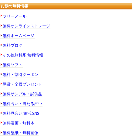
お勧め無料情報
フリーメール
無料オンラインストレージ
無料ホームページ
無料ブログ
その他無料系,無料情報
無料ソフト
無料・割引クーポン
懸賞・全員プレゼント
無料サンプル・試供品
無料占い・当たる占い
無料見合い,婚活,SNS
無料漫画・無料本
無料壁紙・無料画像