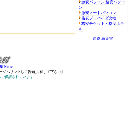
激安パソコン,格安パソコ
ン
激安ノートパソコン
格安プロバイダ比較
格安チケット・格安ホテ
ル
連絡
編集室
 Kooss
ージへリンクして告知,共有して下さい】
法で保護されています