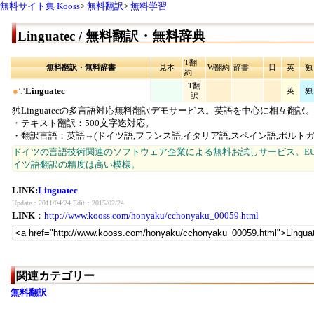
無料サイト集 Kooss
>
無料翻訳
>
無料学習
Linguatec / 無料翻訳・無料辞典
T翻
無料翻訳・無料辞書
見本
W翻約
辞書
日
英
独
約
T翻
●
∵
Linguatec
英
独
訳
独Linguatecの多言語対応無料翻訳デモサービス。英語を中心に相互翻訳
・テキスト翻訳：500文字迄対応。
・翻訳言語：英語⇔(ドイツ語,フランス語,イタリア語,スペイン語,ポルトガ
ドイツの言語技術関連のソフトウェア企業による無料お試しサービス。E
イツ語翻訳の精度は高い模様。
LINK:
Linguatec
Update：2011/04/24 Edit：2015/02/24
LINK
：
http://www.kooss.com/honyaku/cchonyaku_00059.html
関連カテゴリー
無料翻訳