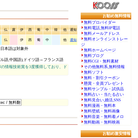
お勧め無料情報
無料プロバイダー
無料電話,無料IP電話
仏
露
伊
西
葡
中
韓
他
通知
無料メールアドレス
無料オンラインストレー
仏
伊
西
葡
中
他
通知
ジ
。日本語は対象外
無料ホームページ
無料ブログ
ル語,中国語),ドイツ語⇔フランス語
無料CGI・無料素材
Uの情報技術賞を3度獲得しており、ド
その他無料系,無料情報
無料ソフト
無料・割引クーポン
懸賞・全員プレゼント
無料サンプル・試供品
無料占い・当たる占い
無料見合い,婚活,SNS
無料漫画・無料本
無料壁紙・無料画像
無料音楽・無料着メロ
無料動画・無料映画
お勧め激安情報