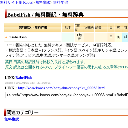
無料サイト集 Kooss
>
無料翻訳
>
無料学習
BabelFish / 無料翻訳・無料辞典
T翻
無料翻訳・無料辞書
見本
W翻約
辞書
日
英
独
約
T翻
●
∵
BabelFish
日
英
独
訳
ユーロ圏を中心とした1無料テキスト翻訳サービス。14言語対応。
・翻訳言語：日本語⇔(フランス語,ドイツ語,スペイン語,ギリシャ語,ヒンデ
ライナ語,アラビア語,中国語,デンマーク語,オランダ語)
英日,日英の翻訳性能は比較的良好と思われます。
原文,訳文は公開されるので、プライバシー侵害の恐れのある文章等のPO
LINK:
BabelFish
Update：2013/01/05 Edit：2013/09/25
LINK
：
http://www.kooss.com/honyaku/cchonyaku_00068.html
関連カテゴリー
無料翻訳