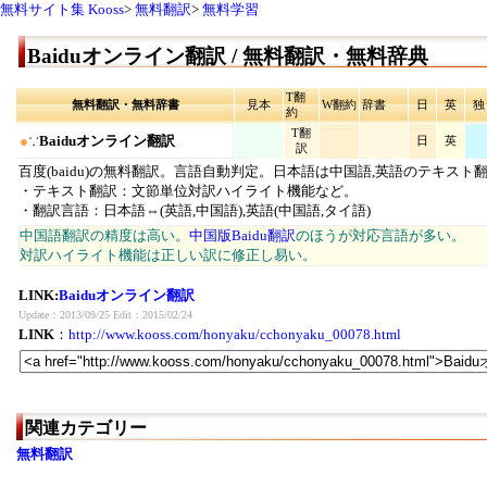
無料サイト集 Kooss
>
無料翻訳
>
無料学習
Baiduオンライン翻訳 / 無料翻訳・無料辞典
T翻
無料翻訳・無料辞書
見本
W翻約
辞書
日
英
独
約
T翻
●
∵
Baiduオンライン翻訳
日
英
訳
百度(baidu)の無料翻訳。言語自動判定。日本語は中国語,英語のテキスト
・テキスト翻訳：文節単位対訳ハイライト機能など。
・翻訳言語：日本語⇔(英語,中国語),英語(中国語,タイ語)
中国語翻訳の精度は高い。
中国版Baidu翻訳
のほうが対応言語が多い。
対訳ハイライト機能は正しい訳に修正し易い。
LINK:
Baiduオンライン翻訳
Update：2013/09/25 Edit：2015/02/24
LINK
：
http://www.kooss.com/honyaku/cchonyaku_00078.html
関連カテゴリー
無料翻訳