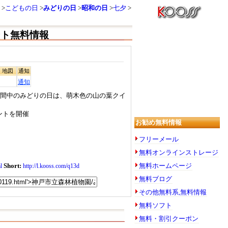
こどもの日
みどりの日
昭和の日
七夕
ント無料情報
地図
通知
通知
期間中のみどりの日は、萌木色の山の葉クイ
ントを開催
お勧め無料情報
フリーメール
無料オンラインストレージ
Short:
無料ホームページ
l
http://l.kooss.com/q13d
無料ブログ
その他無料系,無料情報
無料ソフト
無料・割引クーポン