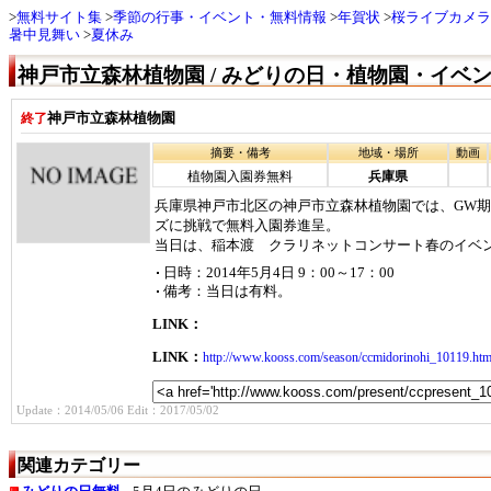
無料サイト集
季節の行事・イベント・無料情報
年賀状
桜ライブカメラ
暑中見舞い
夏休み
神戸市立森林植物園 / みどりの日・植物園・イベ
神戸市立森林植物園
終了
摘要・備考
地域・場所
動画
植物園入園券無料
兵庫県
兵庫県神戸市北区の神戸市立森林植物園では、GW
ズに挑戦で無料入園券進呈。
当日は、稲本渡 クラリネットコンサート春のイベ
日時：2014年5月4日 9：00～17：00
備考：当日は有料。
LINK：
LINK：
http://www.kooss.com/season/ccmidorinohi_10119.htm
Update：2014/05/06 Edit：2017/05/02
関連カテゴリー