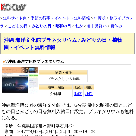
無料サイト集
季節の行事・イベント・無料情報
年賀状
桜ライブカメ
ラ
こどもの日
みどりの日
昭和の日
七夕
暑中見舞い
夏休み
沖縄 海洋文化館プラネタリウム / みどりの日・植物
園・イベント無料情報
沖縄 海洋文化館プラネタリウム
●
∵
摘要・備考
プラネタリウム無料
地域・場所
動画
地図
沖縄県
動画
地図
沖縄海洋博公園の海洋文化館では、GW期間中の昭和の日とこど
もの日とみどりの日を無料入館日に設定。プラネタリウムも無料
になる。
場所：沖縄県国頭郡本部町字石川424
期間：2017年4月29日,5月4日,5日 8：30～19：30