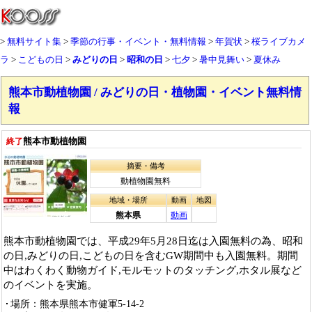
無料サイト集
季節の行事・イベント・無料情報
年賀状
桜ライブカメ
ラ
こどもの日
みどりの日
昭和の日
七夕
暑中見舞い
夏休み
熊本市動植物園 / みどりの日・植物園・イベント無料情
報
熊本市動植物園
終了
摘要・備考
動植物園無料
地域・場所
動画
地図
熊本県
動画
熊本市動植物園では、平成29年5月28日迄は入園無料の為、昭和
の日,みどりの日,こどもの日を含むGW期間中も入園無料。期間
中はわくわく動物ガイド,モルモットのタッチング,ホタル展など
のイベントを実施。
場所：熊本県熊本市健軍5-14-2