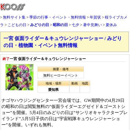
無料サイト集
季節の行事・イベント・無料情報
年賀状
桜ライブカメ
ラ
こどもの日
みどりの日
昭和の日
七夕
暑中見舞い
夏休み
一宮 仮面ライダー＆キュウレンジャーショー / みどり
の日・植物園・イベント無料情報
一宮 仮面ライダー＆キュウレンジャーショー
終了
摘要・備考
無料ヒーローイベント
地域・場所
動画
地図
愛知県
ナゴヤハウジングセンター一宮会場では、GW期間中の4月29日
の昭和の日は閲覧無料の”仮面ライダーエグゼイド＆ゴーストシ
ョー”を開催。5月4日のみどりの日は”サンリオキャラクタープレ
イランド”,5月5日子供の日は”宇宙戦隊キュウレンジャーショ
ー”を開催。いずれも無料。