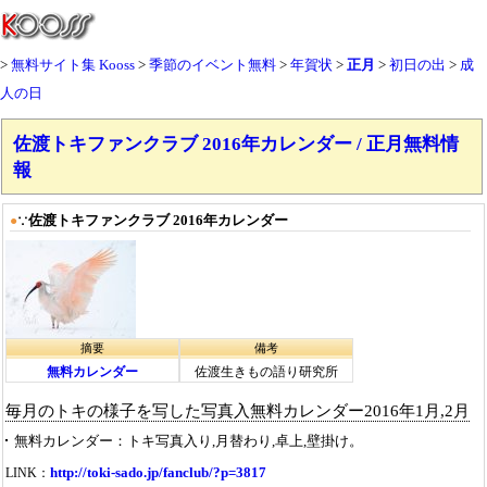
無料サイト集 Kooss
季節のイベント無料
年賀状
正月
初日の出
成
人の日
佐渡トキファンクラブ 2016年カレンダー / 正月無料情
報
佐渡トキファンクラブ 2016年カレンダー
●
∵
摘要
備考
無料カレンダー
佐渡生きもの語り研究所
毎月のトキの様子を写した写真入無料カレンダー2016年1月,2月
無料カレンダー
トキ写真入り,月替わり,卓上,壁掛け。
http://toki-sado.jp/fanclub/?p=3817
LINK：