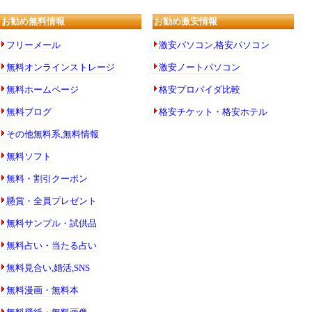
お勧め無料情報
お勧め激安情報
フリーメール
激安パソコン,格安パソコン
無料オンラインストレージ
激安ノートパソコン
無料ホームページ
格安プロバイダ比較
無料ブログ
格安チケット・格安ホテル
その他無料系,無料情報
無料ソフト
無料・割引クーポン
懸賞・全員プレゼント
無料サンプル・試供品
無料占い・当たる占い
無料見合い,婚活,SNS
無料漫画・無料本