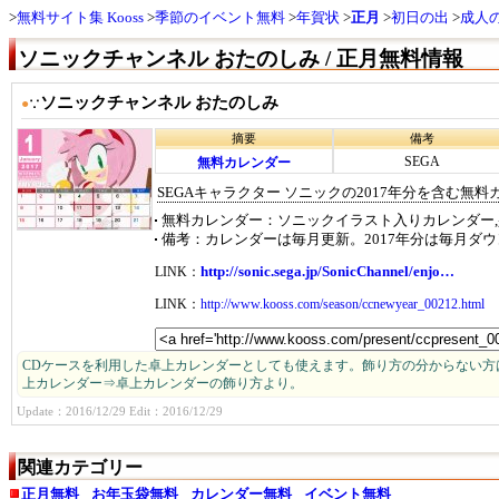
無料サイト集 Kooss
季節のイベント無料
年賀状
正月
初日の出
成人
ソニックチャンネル おたのしみ / 正月無料情報
ソニックチャンネル おたのしみ
●
∵
摘要
備考
SEGA
無料カレンダー
SEGAキャラクター ソニックの2017年分を含む無料
無料カレンダー
ソニックイラスト入りカレンダー,
備考
カレンダーは毎月更新。2017年分は毎月ダ
http://sonic.sega.jp/SonicChannel/enjo…
LINK：
LINK：
http://www.kooss.com/season/ccnewyear_00212.html
CDケースを利用した卓上カレンダーとしても使えます。飾り方の分からない方
上カレンダー⇒卓上カレンダーの飾り方より。
Update：2016/12/29 Edit：2016/12/29
関連カテゴリー
正月無料
お年玉袋無料
カレンダー無料
イベント無料