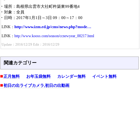
場所
島根県出雲市大社町杵築東99番地4
対象
全員
日時
2017年1月1日～3日 09：00～17：00
http://www.izm.ed.jp/cms/news.php?mode…
LINK：
LINK：
http://www.kooss.com/season/ccnewyear_00217.html
Update：2016/12/29 Edit：2016/12/29
関連カテゴリー
正月無料
お年玉袋無料
カレンダー無料
イベント無料
初日の出ライブカメラ,初日の出動画