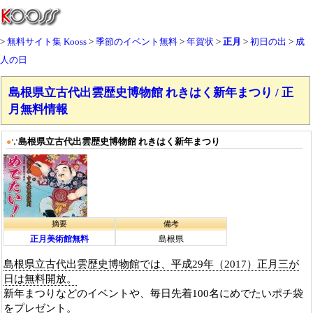
無料サイト集 Kooss
季節のイベント無料
年賀状
正月
初日の出
成
人の日
島根県立古代出雲歴史博物館 れきはく新年まつり / 正
月無料情報
島根県立古代出雲歴史博物館 れきはく新年まつり
●
∵
摘要
備考
正月美術館無料
島根県
島根県立古代出雲歴史博物館では、平成29年（2017）正月三が
日は無料開放。
新年まつりなどのイベントや、毎日先着100名にめでたいポチ袋
をプレゼント。