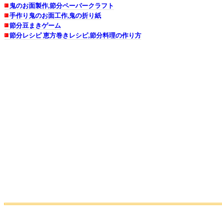
鬼のお面製作,節分ペーパークラフト
手作り鬼のお面工作,鬼の折り紙
節分豆まきゲーム
節分レシピ 恵方巻きレシピ,節分料理の作り方