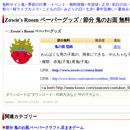
無料サイト集
季節の行事・イベント・無料情報
年賀状
正月
初日の出
祭り
桜ライブカメラ
こどもの日
みどりの日
七夕
暑中見舞い
夏休み
Zowie's Room ペーパーグッズ / 節分 鬼のお面 無
Zowie's Room ペーパーグッズ
●
∵
節分無料
難易度
通知
鬼の面 型紙
低
通知
わんぱくな男の子風の、簡単にできる、やんちゃな子
種類
赤鬼(子鬼),青鬼(子鬼)
http://www.zowie.cc/omen.html
LINK：
LINK：
http://www.kooss.com/season/ccsetubun_00048.html
ダウンロードは”ダウンロード・印刷方法など”中の下方より。
Update：2013/01/23 Edit：2016/01/23
関連カテゴリー
節分 鬼のお面,ペーパークラフト,豆まきゲーム