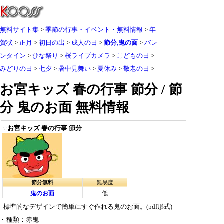
無料サイト集
季節の行事・イベント・無料情報
年
賀状
正月
初日の出
成人の日
節分,鬼の面
バレ
ンタイン
ひな祭り
桜ライブカメラ
こどもの日
みどりの日
七夕
暑中見舞い
夏休み
敬老の日
お宮キッズ 春の行事 節分 / 節
分 鬼のお面 無料情報
お宮キッズ 春の行事 節分
∵
節分無料
難易度
鬼のお面
低
標準的なデザインで簡単にすぐ作れる鬼のお面。(pdf形式)
種類
赤鬼