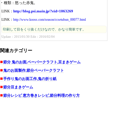
種類
怒った赤鬼。
http://blog.psi.main.jp/?eid=1063269
LINK：
LINK：
http://www.kooss.com/season/ccsetubun_00077.html
印刷して目をくり抜くだけなので、かなり簡単です。
Update：2015/01/30 Edit：2016/02/04
関連カテゴリー
節分 鬼のお面,ペーパークラフト,豆まきゲーム
鬼のお面製作,節分ペーパークラフト
手作り鬼のお面工作,鬼の折り紙
節分豆まきゲーム
節分レシピ 恵方巻きレシピ,節分料理の作り方