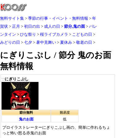
無料サイト集
季節の行事・イベント・無料情報
年
賀状
正月
初日の出
成人の日
節分,鬼の面
バレ
ンタイン
ひな祭り
桜ライブカメラ
こどもの日
みどりの日
七夕
暑中見舞い
夏休み
敬老の日
にぎりこぷし / 節分 鬼のお面
無料情報
にぎりこぷし
∵
節分無料
難易度
鬼のお面
低
プロイラストレーターにぎりこぷし画の、簡単に作れるちょ
っと怖い怒る赤鬼のお面