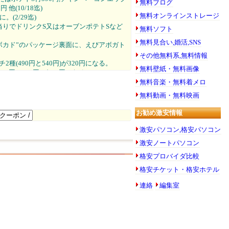
無料ブログ
(10/18迄)
無料オンラインストレージ
。(2/29迄)
ドで当りでドリンクS又はオーブンポテトSなど
無料ソフト
無料見合い,婚活,SNS
えびアボカド”のパッケージ裏面に、えびアボガト
その他無料系,無料情報
2種(490円と540円)が320円になる。
無料壁紙・無料画像
450円と490円)が320円になる。
チ2種510円が290円になる。
無料音楽・無料着メロ
クーポンに切り替わっています。
無料動画・無料映画
付500円。
ムドリンクセット530円,ローストビーフドリン
お勧め激安情報
激安パソコン,格安パソコン
激安ノートパソコン
格安プロバイダ比較
格安チケット・格安ホテル
連絡
編集室