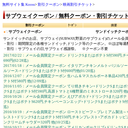
無料サイト集 Kooss
割引クーポン
映画割引チケット
サブウェイクーポン / 無料クーポン・割引チケッ
割引クーポン
ｸｰﾎﾟﾝ
摘要
●
∵
サブウェイクーポン
サンドイッチクー
サンドイッチのお店、サブウェイ(SUBWAY,野菜のサブウェイ)のメール
・割引：期間限定の各種サンドイッチ,ドリンク等のクーポン。※ほぼ毎週
・割引：サブウェイの日,サブウェイ感謝祭。 ※クーポン不要
2017/02/22：メール会員限定クーポン ドリンクSまたはポテトS付590円
690円(02/28迄)
2017/01/18：メール会員限定クーポン イタリアンチキンメルト-バジルソ
ルソース-+ドリンクSまたはポテトS付600円他(01/20迄)
2016/12/07：メール会員限定クーポン 生ハム＆マスカルポーネ単品420
テトS付580円 他(12/09迄)
2016/11/05：メール会員限定クーポン てり焼きチキン+ドリンクSまたは
クSまたはポテトS付590円,高原トマトと6種野菜のミネストローネ320円 他(11
2016/10/26：メール会員限定クーポン えびアボカド+ドリンクSまたはポ
クSまたはポテトS620円,チキンベーコンエッグ+ドリンクSまたはポテトS付590
迄)
2016/10/19：メール会員限定クーポン ローストビーフ～プレミアム製法～
レスト+ドリンクSまたはポテトS付550円,チキンブレスト+アボカドトッピン
ンクリームチャウダー320円 他(10/25迄)
2016/10/12：メール会員限定クーポン アメリカンポークリブ+ドリンクS