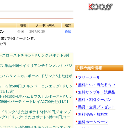
ト
地域
クーポン期限
通知
ポン
全国
2017/02/28
通知
会員限定割引クーポン券。
配信
,チーズローストチキン+ドリンクS+ポテトS付
ース-単品440円,イタリアンチキンメルト-バジ
お勧め無料情報
円,生ハム＆マスカルポーネ+ドリンクSまたはポ
フリーメール
無料占い・当たる占い
ポテトS付590円,チキンベーコンエッグ+ドリン
/15迄)
無料サンプル・試供品
テトS付590円,生ハム＆マスカルポーネ+ドリン
無料・割引クーポン
円,パーティートレイA2700円他(11/01
懸賞・全員プレゼント
+ドリンクSまたはポテトS付680円,チキンブ
無料漫画・無料本
グ+ドリンクSまたはポテトS付650円,コー
無料ホームページ
またはポテトS付590円,チキンベーコンエッグ