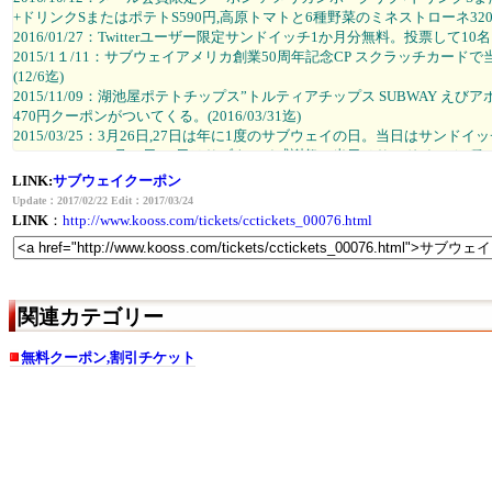
+ドリンクSまたはポテトS590円,高原トマトと6種野菜のミネストローネ320円 他
2016/01/27：Twitterユーザー限定サンドイッチ1か月分無料。投票して10名に
2015/1１/11：サブウェイアメリカ創業50周年記念CP スクラッチカー
(12/6迄)
2015/11/09：湖池屋ポテトチップス”トルティアチップス SUBWAY 
470円クーポンがついてくる。(2016/03/31迄)
2015/03/25：3月26日,27日は年に1度のサブウェイの日。当日はサンドイッチ
2014/11/04：11月20日,21日はサブウェイ感謝祭。当日はサンドイッチ2種(
2014/03/22：3月27日,28日は年に1度のサブウェイの日。当日はサンドイッ
LINK:
サブウェイクーポン
2013/12/08：2013年11月末で、WEBクーポン終了。メール会員限定
Update：2017/02/22 Edit：2017/03/24
2013/03/06：最大130円安い、日替わりで320円の得サブ実施中。ドリンク
LINK
：
http://www.kooss.com/tickets/cctickets_00076.html
2012/07/03：クーポン更新。ターキーブレストドリンクセット530円,ハ
クセット630円,えびアボガドドリンクセット590円など。08/31迄。
2011/10/01：最大160円安い、日替わりで290円の得サブ実施中。
関連カテゴリー
無料クーポン,割引チケット