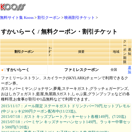
無料サイト集 Kooss
割引クーポン
映画割引チケット
すかいらーく / 無料クーポン・割引チケット
ク
ー
ｸｰ
ポ
通
割引クーポン
ﾎﾟ
摘要
地域
ン
知
ﾝ
期
限
通
●
∵
すかいらーく
ファミレスクーポン
全国
知
ファミリーレストラン、スカイラーク(SKYLARK)チェーンで利用できるク
ーポン券。
ガスト,バーミヤン,ジョナサン,夢庵,ステーキガスト,グラッチェガーデンズ,
おはしカフェガスト,藍屋,魚屋路,Sガスト,しゃぶ葉,グランブッフェなどの各
種料理,お食事が割引や1品無料などで利用できます。
2015/11/17：メール限定 ステーキガスト ドリンクバー79円,セットプレモル
(中ジョッキ)299円クーポン配布中(11/23迄)。
2015/07/18：ガスト キッズプレート,ラッキーセット各種149円。(7/20迄)
2015/07/18：バーミヤン キッズチャーハンセット149円。ラッキー中華セッ
ト599円(7/20迄)