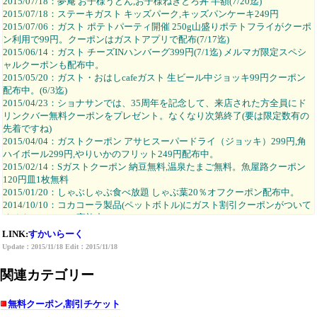
2015/07/18：夢庵 お子様うどん,お子様ねぎとろ丼 半額(7/20迄)
2015/07/18：ステーキガスト キッズパーク,キッズパンケーキ249円
2015/07/06：ガスト ポテトパーティ開催 250g山盛りポテトフライがクーポ
ン利用で99円。クーポンはガストアプリで配布(7/17迄)
2015/06/14：ガスト チーズINハンバーグ399円(7/1迄) メルマガ限定スペシ
ャルクーポンも配布中。
2015/05/20：ガスト・おはしcafeガスト 生ビール中ジョッキ99円クーポン
配布中。(6/3迄)
2015/04/23：ショナサンでは、35周年を記念して、来店された方全員にド
リンクバー無料クーポンをプレゼント。なくなり次第終了(要は限定数有の
先着ですね)
2015/04/04：ガストクーポン アサヒスーパードライ（ジョッキ）299円,角
ハイボール299円,やりいかのフリット249円配布中。
2015/02/14：Sガストクーポン 納豆無料,温泉たまご無料。魚屋路クーポン
120円皿1枚無料
2015/01/20：しゃぶしゃぶ食べ放題 しゃぶ葉20％オフクーポン配布中。
2014/10/10：コカコーラ製品(ペットボトル)にガスト割引クーポンがついて
くるキャンペーン実施中。
2014/07/20：ガストうちわクーポン無料＆ダウンロード配布中。(9/3迄)
LINK:
すかいらーく
2014/07/20：ガスト39万円分お食事券プレゼント。(9/3迄)
Update：2015/11/18 Edit：2015/11/18
2013/12/20：コカコーラパークのケータイサイトで、ガストドリンクバー
無料クーポンを配布中。(12/31迄)
関連カテゴリー
2013/07/17：ガストのオトクーポン新規登録又は友達紹介で、無料クーポ
ンや500円分お食事券が抽選で、もれなくドリンクバー割引クーポンが貰え
無料クーポン,割引チケット
る。(2013/09/05迄)