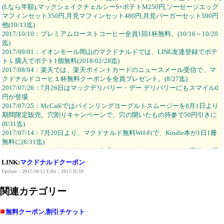
(Lなら半額),マックシェイクチェルシーS+ポテトM250円,ソーセージエッグ
マフィンセット350円,月見マフィンセット480円,月見バーガーセット590円
他(10/13迄)
2017/10/10：プレミアムローストコーヒー全員1回1杯無料。(10/16～10/20
迄)
2017/09/01：イオンモール岡山のマクドナルドでは、LINE友達登録でポテ
トＬ購入でポテト1個無料(2018/02/28迄)
2017/08/04：楽天では、楽天ポイントカードのニュースメール受信で、マ
クドナルドコーヒ１杯無料クーポンを全員プレゼント。(8/27迄)
2017/07/26：7月26日はマックデリバリー・デー デリバリーにもスマイル0
円が登場
2017/07/25：McCaféではパインリングヨーグルトスムージーを8月1日より
期間限定販売。穴割りキャンペーンで、穴の開いたもの持参で50円引きに
(8/31迄)
2017/07/14：7月20日より、マクドナルド無料Wif-Fiで、Kindle本が1日1冊
無料に(8/31迄)
2017/07/07：マクドナルドTwitter公式アカウント、ロコモコひと夏分(20個
分)無料クーポン又はロコモコバーガー類4種クーポンが必ず貰える(07/11
LINK:
マクドナルドクーポン
迄)
Update：2017/10/12 Edit：2017/11/10
2017/07/01：USENの、スマホでUSENでは、
プレミアムローストコーヒーS
無料クーポン
を提供中 更に期間延長(2017/07/31迄)
関連カテゴリー
2017/06/25：マックフライポテトS,M,L全サイズ150円(Lなら半額) (06/28～
07/10迄)
無料クーポン,割引チケット
2017/06/23：16日のネットワークシステム不具合のお詫びで、プレミアム
ローストコーヒー無料、またはお好きな炭酸ドリンクS無料。2017年6月26