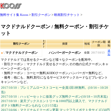
無料サイト集 Kooss
割引クーポン
映画割引チケット
マクドナルドクーポン / 無料クーポン・割引チケ
ット
ｸｰ
クーポン期
通
割引クーポン
摘要
地域
ﾎﾟ
限
知
ﾝ
通
●
∵
マクドナルドクーポン
ハンバーガークーポン
全国
2017/10/13
知
マクドナルドでは見せるクーポンなど様々なクーポンを配布中。
・割引クーポン：マクナドルド見せるクーポン,その他の公式クーポン,キャ
ペーンクーポンなど。
・無料クーポン：コーヒー無料,KODOクーポン,ハンバーガー無料など。
・備考：他にも、無料,割引になるサービスやマックカードなどプレゼント
キャンペーンなど。
2017/10/10：プレミアムローストコーヒー全員1回1杯無料。(10/16～10/20
迄)
2017/10/10：ハッピーセットに仮装グッズ無料クーポン(10/18～10月末迄)
2017/10/10：楽天ブックスエントリー＆1000円以上購入で、マクドナルド
ポテトS無料クーポンもれなく(11/15迄)
2017/10/06：マクドナルドクーポン更新 マックフライポテト全サイズ150円