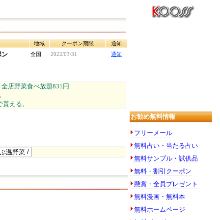
ト
地域
クーポン期限
通知
ポン
全国
2022/03/31
通知
題。全店野菜食べ放題831円
迄。
アで貰える。
お勧め無料情報
フリーメール
無料占い・当たる占い
無料サンプル・試供品
無料・割引クーポン
懸賞・全員プレゼント
無料漫画・無料本
無料ホームページ