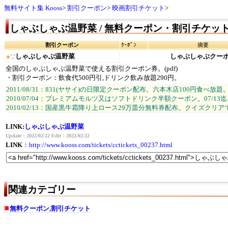
無料サイト集 Kooss
割引クーポン
映画割引チケット
しゃぶしゃぶ温野菜 / 無料クーポン・割引チケッ
割引クーポン
ｸｰﾎﾟﾝ
摘要
●
∵
しゃぶしゃぶ温野菜
しゃぶしゃぶクー
全国のしゃぶしゃぶ温野菜で使える割引クーポン券。(pdf)
・割引クーポン：飲食代500円引,ドリンク飲み放題290円。
2011/08/31：831(ヤサイ)の日限定クーポン配布。六本木店100円食べ放
2010/07/04：プレミアムモルツ又はソフトドリンク半額クーポン。07/13
2010/02/13：国産黒牛霜降り上ロース29万皿分無料券配布。クイズクリ
LINK:
しゃぶしゃぶ温野菜
Update：2022/02/22 Edit：2022/02/22
LINK
：
http://www.kooss.com/tickets/cctickets_00237.html
関連カテゴリー
無料クーポン,割引チケット