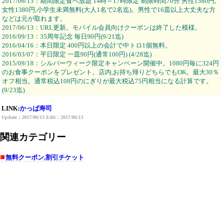
2017/06/13：期間限定食べ放題 14時～17時限定 制限時間70分 男性1580円,
女性1380円,小学生未満無料(大人1名で2名迄)。男性で16皿以上大丈夫な方
などは元が取れます。
2017/06/13：URL更新。モバイル会員向けクーポンは終了した模様。
2016/09/13：35周年記念 毎日90円(9/21迄)
2016/04/16：本日限定 400円以上の会計で中トロ1個無料。
2016/03/07：平日限定 一皿90円(通常100円) (4/28迄)
2015/09/18：シルバーウィーク限定キャンペーン開催中。1080円毎に324円
のお食事クーポンをプレゼント。店内,お持ち帰りどちらでもOK。最大30％
オフ相当。通常税込108円のにぎりが最大税込75円相当になる計算です。
(9/23迄)
LINK:
かっぱ寿司
Update：2017/06/13 Edit：2017/06/13
関連カテゴリー
無料クーポン,割引チケット