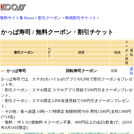
無料サイト集 Kooss
割引クーポン
映画割引チケット
かっぱ寿司 / 無料クーポン・割引チケット
ク
ー
ｸｰ
ポ
通
割引クーポン
ﾎﾟ
摘要
地域
ン
知
ﾝ
期
限
通
●
∵
かっぱ寿司
回転寿司クーポン
全国
知
かっぱ寿司では、スマホ(モバイル)のアプリやLINEで割引クーポンをプレゼ
ント中。
・割引クーポン：スマホ限定 スマホアプリ登録で100円引きクーポンプレゼ
ント。
・割引クーポン：スマホ限定 LINE友達登録で100円引きクーポンプレゼン
ト。
・その他：食べ放題 14時～17時限定 制限時間70分 男性1580円,女性1380円
(7/14迄)
・無料： 中トロ1個無料 ※クーポン不要。400円以上の会計(飲食)で。(2016
年4月16日限定)