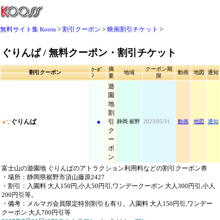
無料サイト集 Kooss
割引クーポン
映画割引チケット
ぐりんぱ / 無料クーポン・割引チケット
摘
クーポン期
ｸｰﾎﾟ
割引クーポン
地域
動画
地図
通知
ﾝ
要
限
遊
園
地
割
●
∵
ぐりんぱ
●
引
静岡.裾野
2023/05/31
動画
地図
通知
ク
ー
ポ
ン
富士山の遊園地 ぐりんぱのアトラクション利用料などの割引クーポン券
・場所：静岡県裾野市須山藤原2427
・割引：入園料 大人150円,小人50円引,ワンデークーポン 大人300円引,小人
200円引等。
・備考：メルマガ会員限定特別割引も有り。入園料 大人150円引,ワンデー
クーポン 大人700円引等