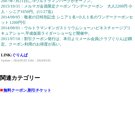
2007年7月21日に78ウルトラマンパークがオープン。
2015/10/31：メルマガ会員限定クーポン ワンデークーポン 大人2200円 小
人・シニア1650円。(11/27迄)
2014/09/05：敬老の日特別記念 シニア１名+小人１名のワンデークーポンセ
ット 1200円引
2014/09/01：ウルトラマンギンガストリウムショー,ハピネスチャージプリ
キュアショー,平成仮面ライダーショーなど開催中。
2011/07/16：割引クーポン発行は、本日よりメール会員(クラブぐりんぱ)限
定。クーポン利用のお得度が高い。
LINK:
ぐりんぱ
Update：2024/05/02 Edit：2024/05/02
関連カテゴリー
無料クーポン,割引チケット