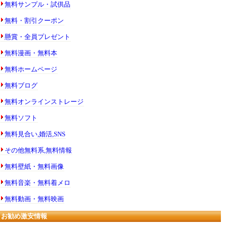
無料サンプル・試供品
無料・割引クーポン
懸賞・全員プレゼント
無料漫画・無料本
無料ホームページ
無料ブログ
無料オンラインストレージ
無料ソフト
無料見合い,婚活,SNS
その他無料系,無料情報
無料壁紙・無料画像
無料音楽・無料着メロ
無料動画・無料映画
お勧め激安情報