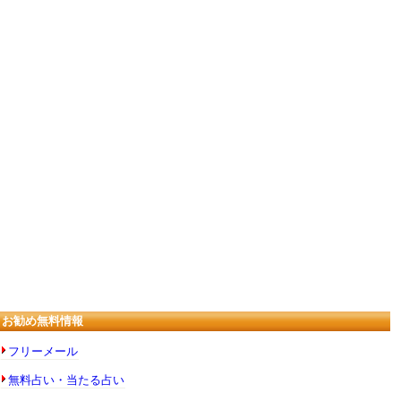
お勧め無料情報
フリーメール
無料占い・当たる占い