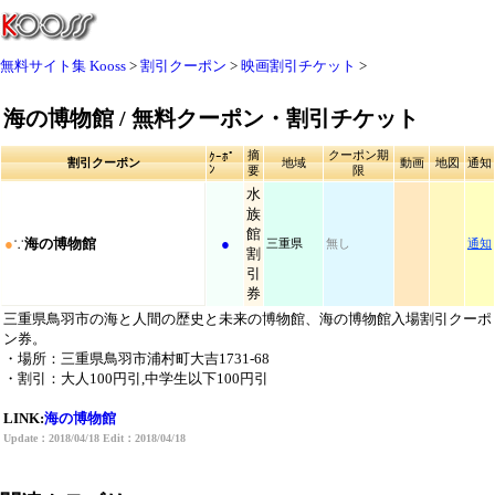
無料サイト集 Kooss
割引クーポン
映画割引チケット
海の博物館 / 無料クーポン・割引チケット
摘
クーポン期
ｸｰﾎﾟ
割引クーポン
地域
動画
地図
通知
ﾝ
要
限
水
族
館
●
∵
海の博物館
●
三重県
無し
通知
割
引
券
三重県鳥羽市の海と人間の歴史と未来の博物館、海の博物館入場割引クーポ
ン券。
・場所：三重県鳥羽市浦村町大吉1731-68
・割引：大人100円引,中学生以下100円引
LINK:
海の博物館
Update：2018/04/18 Edit：2018/04/18