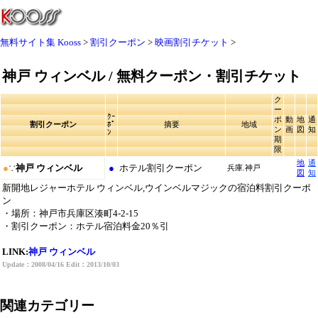
無料サイト集 Kooss
割引クーポン
映画割引チケット
神戸 ウィンベル / 無料クーポン・割引チケット
ク
ー
ｸｰ
ポ
動
地
通
割引クーポン
ﾎﾟ
摘要
地域
ン
画
図
知
ﾝ
期
限
地
通
●
∵
神戸 ウィンベル
●
ホテル割引クーポン
兵庫.神戸
図
知
新開地レジャーホテル ウィンベル,ウインベルマジックの宿泊料割引クーポ
ン
・場所：神戸市兵庫区湊町4-2-15
・割引クーポン：ホテル宿泊料金20％引
LINK:
神戸 ウィンベル
Update：2008/04/16 Edit：2013/10/03
関連カテゴリー