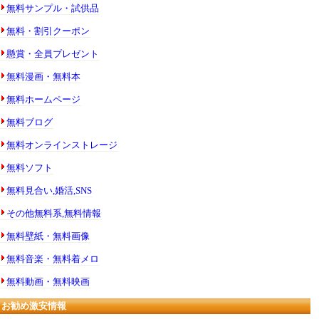
無料サンプル・試供品
無料・割引クーポン
懸賞・全員プレゼント
無料漫画・無料本
無料ホームページ
無料ブログ
無料オンラインストレージ
無料ソフト
無料見合い,婚活,SNS
その他無料系,無料情報
無料壁紙・無料画像
無料音楽・無料着メロ
無料動画・無料映画
お勧め激安情報