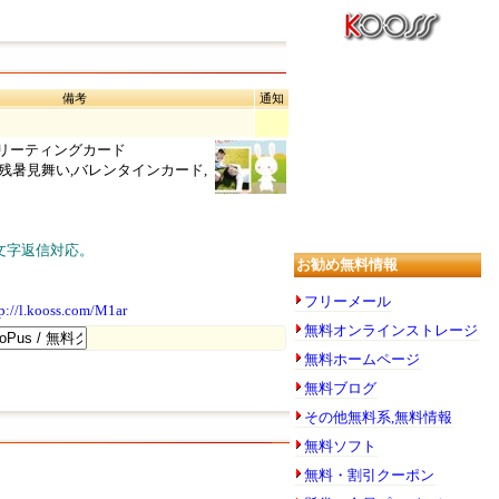
備考
通知
グリーティングカード
,残暑見舞い,バレンタインカード,
文字返信対応。
お勧め無料情報
フリーメール
tp://l.kooss.com/M1ar
無料オンラインストレージ
無料ホームページ
無料ブログ
その他無料系,無料情報
無料ソフト
無料・割引クーポン