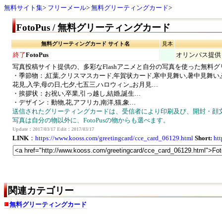
無料サイト集
フリーメール
無料グリーティングカード
FotoPus / 無料グリーティングカード
無料グリーティングカード サイト名
見本
終了
FotoPus
オリンパス提供
写真投稿サイト提供の、多彩なFlashアニメと自分の写真を使った無料
・季節物：,紅葉,クリスマスカード,年賀状カード,寒中見舞い,暑中見舞い
花見,入学,母の日,七夕,七五三,ハロウィン,,お月見…
・挨拶状：お祝い,卒業,引っ越し,結婚,誕生…
・デザイン：動物,花,アフリカ,南洋,猫,象…
送信されたグリーティングカードは、受信者により印刷及び、開封・顔
写真は自分の物以外に、FotoPusの物からも選べます。
Update：2017/03/17 Edit：2017/03/17
LINK
：
https://www.kooss.com/greetingcard/cce_card_06129.html
Short:
ht
関連カテゴリー
無料グリーティングカード