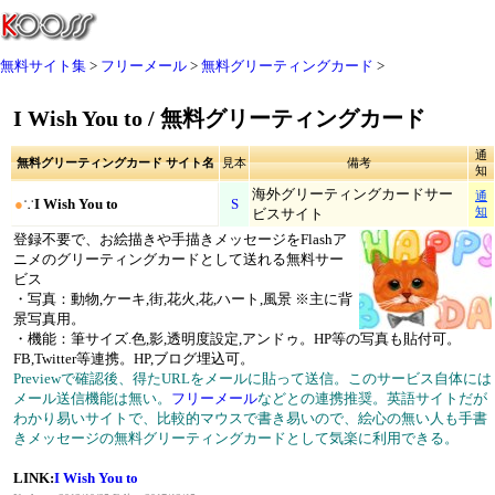
無料サイト集
フリーメール
無料グリーティングカード
I Wish You to / 無料グリーティングカード
通
無料グリーティングカード サイト名
見本
備考
知
海外グリーティングカードサー
通
●
∵
I Wish You to
S
ビスサイト
知
登録不要で、お絵描きや手描きメッセージをFlashア
ニメのグリーティングカードとして送れる無料サー
ビス
・写真：動物,ケーキ,街,花火,花,ハート,風景 ※主に背
景写真用。
・機能：筆サイズ.色,影,透明度設定,アンドゥ。HP等の写真も貼付可。
FB,Twitter等連携。HP,ブログ埋込可。
Previewで確認後、得たURLをメールに貼って送信。このサービス自体には
メール送信機能は無い。
フリーメール
などとの連携推奨。英語サイトだが
わかり易いサイトで、比較的マウスで書き易いので、絵心の無い人も手書
きメッセージの無料グリーティングカードとして気楽に利用できる。
LINK:
I Wish You to