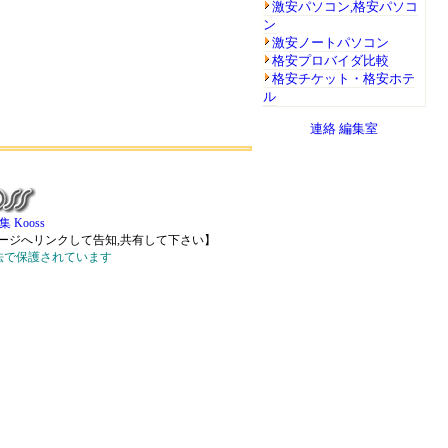
激安パソコン,格安パソコ
ン
激安ノートパソコン
格安プロバイダ比較
格安チケット・格安ホテ
ル
連絡
編集室
 Kooss
ージへリンクして告知,共有して下さい】
法で保護されています