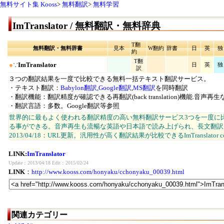
無料サイト集 Kooss
>
無料翻訳
>
無料学習
ImTranslator / 無料翻訳・無料辞典
T翻
無料翻訳・無料辞書
見本
W翻約
辞書
日
英
独
約
T翻
●
∵
ImTranslator
日
英
独
訳
３つの翻訳結果を一度で比較できる無料一括テキスト翻訳サービス。
・テキスト翻訳：
Babylon翻訳
,
Google翻訳
,
MS翻訳
を同時翻訳
・翻訳機能：翻訳精度が確認できる再翻訳(back translation)機能.音声再
・翻訳言語：多数。Google翻訳等参照
世界的に最もよく使われる翻訳精度の高い無料翻訳サービス3つを一度に
る事ができる。音声再生も流暢な英語や日本語で読み上げられ、長文翻訳
2013/04/18：URL更新。汎用性が高く翻訳結果が比較できるImTranslator co
LINK:
ImTranslator
Update：2013/04/18 Edit：2015/02/24
LINK
：
http://www.kooss.com/honyaku/cchonyaku_00039.html
関連カテゴリー