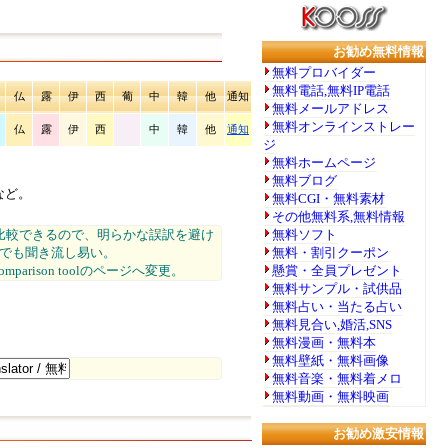
お勧め無料情報
無料プロバイダー
無料電話,無料IP電話
仏
露
伊
西
葡
中
韓
他
通知
無料メールアドレス
無料オンラインストレー
仏
露
伊
西
中
韓
他
通知
ジ
無料ホームページ
無料ブログ
生など。
無料CGI・無料素材
その他無料系,無料情報
比較できるので、明らかな誤訳を避け
無料ソフト
でも聞き流し易い。
無料・割引クーポン
mparison toolのページへ変更。
懸賞・全員プレゼント
無料サンプル・試供品
無料占い・当たる占い
無料見合い,婚活,SNS
無料漫画・無料本
無料壁紙・無料画像
無料音楽・無料着メロ
無料動画・無料映画
お勧め激安情報