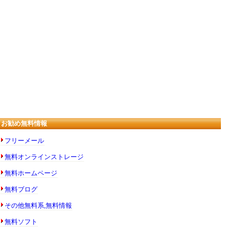
お勧め無料情報
フリーメール
無料オンラインストレージ
無料ホームページ
無料ブログ
その他無料系,無料情報
無料ソフト