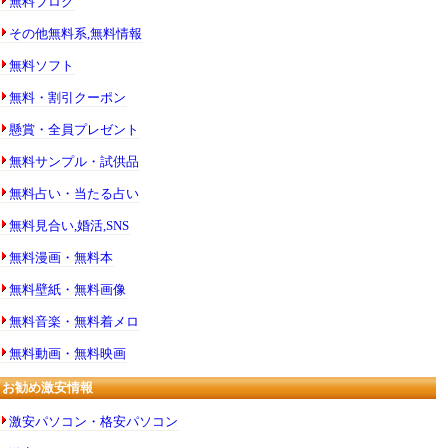
無料ブログ
その他無料系,無料情報
無料ソフト
無料・割引クーポン
懸賞・全員プレゼント
無料サンプル・試供品
無料占い・当たる占い
無料見合い,婚活,SNS
無料漫画・無料本
無料壁紙・無料画像
無料音楽・無料着メロ
無料動画・無料映画
お勧め激安情報
激安パソコン・格安パソコン