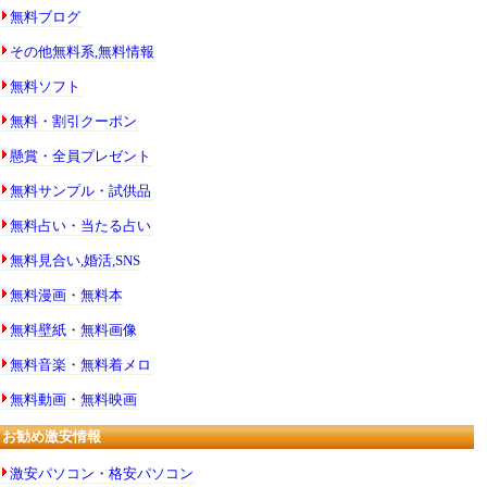
無料ブログ
その他無料系,無料情報
無料ソフト
無料・割引クーポン
懸賞・全員プレゼント
無料サンプル・試供品
無料占い・当たる占い
無料見合い,婚活,SNS
無料漫画・無料本
無料壁紙・無料画像
無料音楽・無料着メロ
無料動画・無料映画
お勧め激安情報
激安パソコン・格安パソコン