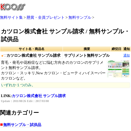
無料サイト集
懸賞・全員プレゼント
無料サンプル
カツロン株式會社 サンプル請求 / 無料サンプル・
試供品
サイト名・商品名
摘要
締切日
通知
●
∵
カツロン株式會社 サンプル請求
サプリメント無料サンプル
通知
育毛・発毛や花粉症などに悩む方向きのカツロンのサプリメ
ント無料サンプル請求。
カツロン・スッキリ,New カツロン・ビューティ,ハイスーパー
カツロンなど。
いずれか１つのみ。
LINK:
カツロン株式會社 サンプル請求
Update：2011/08/26 Edit：2017/03/08
関連カテゴリー
無料サンプル・試供品