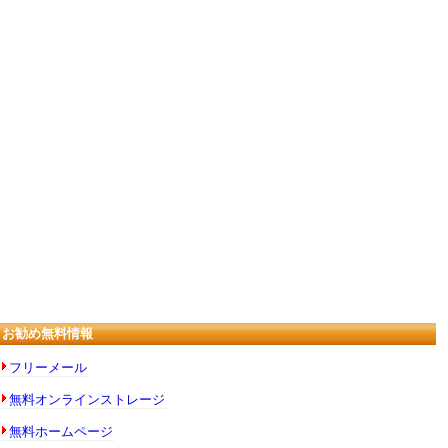
お勧め無料情報
フリーメール
無料オンラインストレージ
無料ホームページ