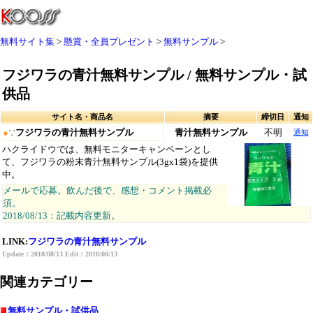
無料サイト集
懸賞・全員プレゼント
無料サンプル
フジワラの青汁無料サンプル / 無料サンプル・試
供品
サイト名・商品名
摘要
締切日
通知
●
∵
フジワラの青汁無料サンプル
青汁無料サンプル
不明
通知
ハクライドウでは、無料モニターキャンペーンとし
て、フジワラの粉末青汁無料サンプル(3gx1袋)を提供
中。
メールで応募。飲んだ後で、感想・コメント掲載必
須。
2018/08/13：記載内容更新。
LINK:
フジワラの青汁無料サンプル
Update：2018/08/13 Edit：2018/08/13
関連カテゴリー
無料サンプル・試供品