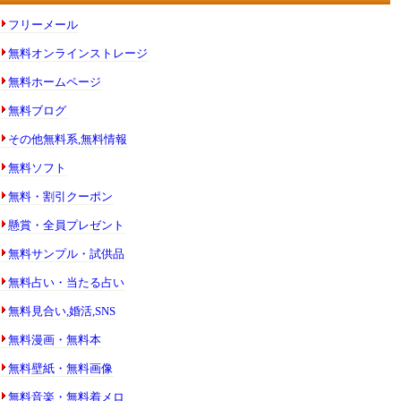
フリーメール
無料オンラインストレージ
無料ホームページ
無料ブログ
その他無料系,無料情報
無料ソフト
無料・割引クーポン
懸賞・全員プレゼント
無料サンプル・試供品
無料占い・当たる占い
無料見合い,婚活,SNS
無料漫画・無料本
無料壁紙・無料画像
無料音楽・無料着メロ