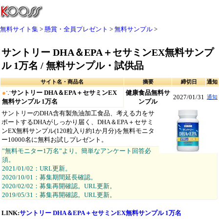
無料サイト集
懸賞・全員プレゼント
無料サンプル
サントリー DHA＆EPA＋セサミンEX無料サンプ
ル 1万名 / 無料サンプル・試供品
サイト名・商品名
摘要
締切日
通知
●
∵
サントリー DHA＆EPA＋セサミンEX
健康食品無料サ
2027/01/31
通知
無料サンプル 1万名
ンプル
サントリーのDHA含有製魚油加工食品、考える力をサ
ポートするDHAがしっかり届く、DHA＆EPA＋セサミ
ンEX無料サンプル(120粒入り約1か月分)を無料モニタ
ー10000名に無料お試しプレゼント。
”無料モニター1万名”より。簡単なアンケート回答必
須。
2021/01/02：URL更新。
2020/10/01：募集期間延長確認。
2020/02/02：募集再開確認。URL更新。
2019/05/31：募集再開確認。URL更新。
LINK:
サントリー DHA＆EPA＋セサミンEX無料サンプル 1万名