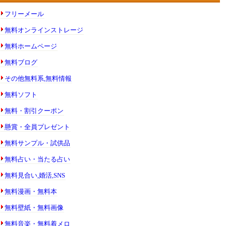
フリーメール
無料オンラインストレージ
無料ホームページ
無料ブログ
その他無料系,無料情報
無料ソフト
無料・割引クーポン
懸賞・全員プレゼント
無料サンプル・試供品
無料占い・当たる占い
無料見合い,婚活,SNS
無料漫画・無料本
無料壁紙・無料画像
無料音楽・無料着メロ