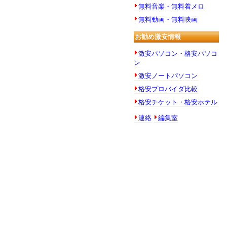
無料音楽・無料着メロ
無料動画・無料映画
お勧め激安情報
激安パソコン・格安パソコ
ン
激安ノートパソコン
格安プロバイダ比較
格安チケット・格安ホテル
連絡
編集室