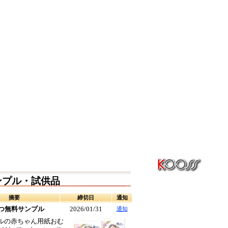
サンプル・試供品
摘要
締切日
通知
つ無料サンプル
2026/01/31
通知
ルの赤ちゃん用紙おむ