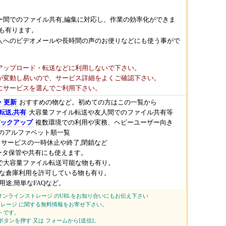
ザー間でのファイル共有,編集に対応し、作業の効率化ができま
も有ります。
人へのビデオメールや長時間の声のお便りなどにも使う事がで
アップロード・転送などに利用しないで下さい。
が変動し易いので、サービス詳細をよくご確認下さい。
にサービスを選んでご利用下さい。
・更新
おすすめの物など。初めての方はこの一覧から
転送,共有
大容量ファイル転送や友人間でのファイル共有等
バックアップ
複数環境での利用や実務、ヘビーユーザー向き
のアルファベット順一覧
サービスの一時休止や終了,閉鎖など
ータ保管や共有にも使えます。
で大容量ファイル転送可能な物も有り。
な倉庫利用を許可している物も有り。
用途,簡単なFAQなど。
オンラインストレージ のURLをお知り合いにもお伝え下さい
トレージ に関する無料情報をお寄せ下さい。
トです。
+ボタンを押す 又は フォームから[送信]。