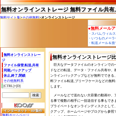
無料オンラインストレージ 無料ファイル共有
無料サイト集
>
その他無料
>
オンラインストレージ
無料オンラインストレー
無料オンラインストレージ比較
ジ
巨大なデータファイルのオンラインでの一
ファイル保管,転送,共有
ドなどの転送、データ・ファイル共有や、
同期,バックアップ
休止,終了,閉鎖
ンラインバックアップなどが無料でできる、
その他無料系
料ファイル転送,ブリーフケースなどの無
[CTRL]+[D]
します。
メールなどで送れない大容量の動画や、ア
る事で複数の相手に一括送信する事もでき
プライベートなオンラインディスクとして、
インターネット・HP製作
クアップ、ホームページやブログから参照で
無料ホームページ