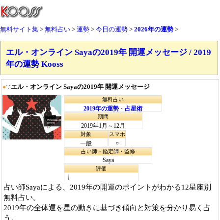
無料サイト集
無料占い
運勢
今日の運勢
2026年の運勢
エル・オンライン Sayaの2019年 開運メッセージ / 2019
年の運勢 Kooss
エル・オンライン Sayaの2019年 開運メッセージ
●
∵
無料占い
2019年の運勢
・
占星術
期間
2019年1月～12月
対象
スマホ
○
一般
占い師・鑑定師・監修
Saya
評価
占い師Sayaによる、2019年の開運のポイントがわかる12星座別
無料占い。
2019年の全体運を星の動きに基づき傾向と対策を分かり易く占
う。