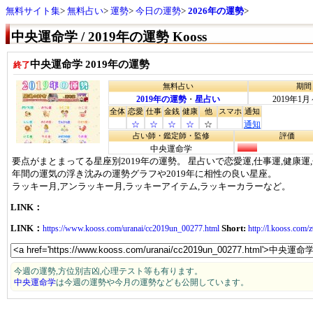
無料サイト集
無料占い
運勢
今日の運勢
2026年の運勢
中央運命学 / 2019年の運勢 Kooss
中央運命学 2019年の運勢
終了
無料占い
期間
2019年の運勢
・
星占い
2019年1月
全体
恋愛
仕事
金銭
健康
他
スマホ
通知
☆
☆
☆
☆
☆
通知
占い師・鑑定師・監修
評価
中央運命学
要点がまとまってる星座別2019年の運勢。 星占いで恋愛運,仕事運,健康運
年間の運気の浮き沈みの運勢グラフや2019年に相性の良い星座。
ラッキー月,アンラッキー月,ラッキーアイテム,ラッキーカラーなど。
LINK：
LINK：
Short:
https://www.kooss.com/uranai/cc2019un_00277.html
http://l.kooss.com
今週の運勢,方位別吉凶,心理テスト等も有ります。
中央運命学
は今週の運勢や今月の運勢なども公開しています。