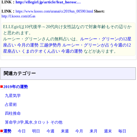
LINK：
http://ellegirl.jp/article/feat_horosc…
LINK：
Short:
https://www.kooss.com/uranai/cc2019un_00590.html
http://l.kooss.com/zGas
ELLEgirlは10代後半～20代向け女性誌なので対象年齢もその辺りか
と思われます。
ルーシー・グリーンさんの無料占いは、
ルーシー・グリーンの12星
座占い 今月の運勢
三越伊勢丹 ルーシー・グリーンが占う今週の12
星座占い
くまのテオくん占い 今週の運勢
などがあります。
関連カテゴリー
2019年の運勢
九星気学
占星術
四柱推命
算命学,0学,風水,タロット その他
運勢
今日
明日
今週
来週
今月
来月
週末
毎日