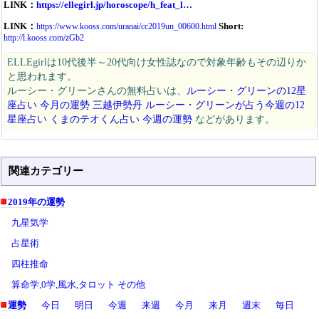
LINK：
https://ellegirl.jp/horoscope/h_feat_l…
LINK：
Short:
https://www.kooss.com/uranai/cc2019un_00600.html
http://l.kooss.com/zGb2
ELLEgirlは10代後半～20代向け女性誌なので対象年齢もその辺りか
と思われます。
ルーシー・グリーンさんの無料占いは、
ルーシー・グリーンの12星
座占い 今月の運勢
三越伊勢丹 ルーシー・グリーンが占う今週の12
星座占い
くまのテオくん占い 今週の運勢
などがあります。
関連カテゴリー
2019年の運勢
九星気学
占星術
四柱推命
算命学,0学,風水,タロット その他
運勢
今日
明日
今週
来週
今月
来月
週末
毎日