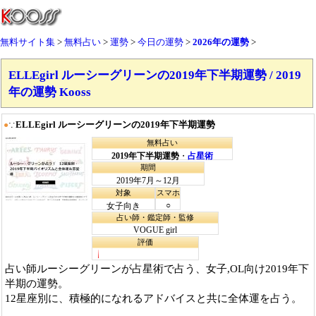
無料サイト集
無料占い
運勢
今日の運勢
2026年の運勢
ELLEgirl ルーシーグリーンの2019年下半期運勢 / 2019
年の運勢 Kooss
ELLEgirl ルーシーグリーンの2019年下半期運勢
●
∵
無料占い
2019年下半期運勢
・
占星術
期間
2019年7月～12月
対象
スマホ
○
女子向き
占い師・鑑定師・監修
VOGUE girl
評価
占い師ルーシーグリーンが占星術で占う、女子,OL向け2019年下
半期の運勢。
12星座別に、積極的になれるアドバイスと共に全体運を占う。