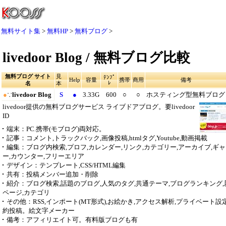
無料サイト集
無料HP
無料ブログ
livedoor Blog / 無料ブログ比較
無料ブログ サイト
見
ﾃﾝﾌﾟ
Help
容量
携帯
商用
備考
ﾚ
名
本
●
∵
livedoor Blog
S
●
3.33G
600
○
○
ホスティング型無料ブログ
livedoor提供の無料ブログサービス ライブドアブログ。要livedoor
ID
端末
：PC.携帯(モブログ)両対応。
記事
：コメント,トラックバック,画像投稿,htmlタグ,Youtube,動画掲載
編集
：ブログ内検索,プロフ,カレンダー,リンク,カテゴリー,アーカイブ,ギ
ー,カウンター,フリーエリア
デザイン
：テンプレート,CSS/HTML編集
共有
：投稿メンバー追加・削除
紹介
：ブログ検索,話題のブログ,人気のタグ,共通テーマ,ブログランキング,
ページ,カテゴリ
その他
：RSS,インポート(MT形式),お絵かき,アクセス解析,プライベート設定
約投稿。絵文字メーカー
備考
：アフィリエイト可。有料版ブログも有