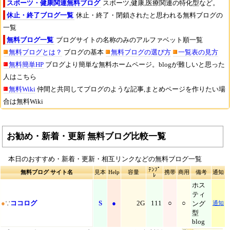
スポーツ・健康関連無料ブログ
スポーツ,健康,医療関連の特化型など。
休止・終了ブログ一覧
休止・終了・閉鎖されたと思われる無料ブログの
一覧
無料ブログ一覧
ブログサイトの名称のみのアルファベット順一覧
無料ブログとは？
ブログの基本
無料ブログの選び方
一覧表の見方
無料簡単HP
ブログより簡単な無料ホームページ。blogが難しいと思った
人はこちら
無料Wiki
仲間と共同してブログのような記事,まとめページを作りたい場
合は無料Wiki
お勧め・新着・更新 無料ブログ比較一覧
本日のおすすめ・新着・更新・相互リンクなどの無料ブログ一覧
ﾃﾝﾌﾟ
無料ブログ サイト名
見本
Help
容量
携帯
商用
備考
通知
ﾚ
ホス
ティ
●
∵
ココログ
S
●
2G
111
○
○
ング
通知
型
blog