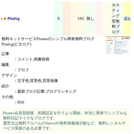
ホス
ティ
ング
●
★
Pitalog
S
10G
無し
通知
型無
料ブ
ログ
無料ネットサービスPitamoのシンプル簡単無料ブログ
Pitalog(ピタログ)
記事
：コメント,画像投稿
編集
：プロフ
デザイン
：文字色,背景色,背景画像
紹介
：最新ブログ記事,ブログランキング
その他
：RSS
Pitamo会員登録後、初期設定を行うより開始。本当に簡単でシンプルな
無料日記ライクなブログです。
運営元は無料アルバムのSaricaや無料画像掲示板など、無料レンタルサ
ービス実績のある企業です。