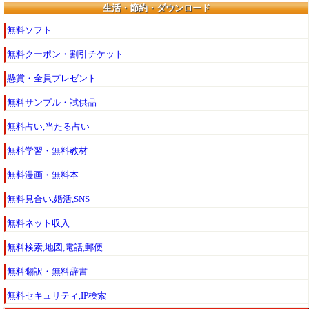
生活・節約・ダウンロード
無料ソフト
無料クーポン・割引チケット
懸賞・全員プレゼント
無料サンプル・試供品
無料占い,当たる占い
無料学習・無料教材
無料漫画・無料本
無料見合い,婚活,SNS
無料ネット収入
無料検索,地図,電話,郵便
無料翻訳・無料辞書
無料セキュリティ,IP検索