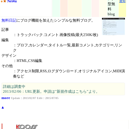
●
★
Net4u
通知
型無
料
blog
無料日記
にブログ機能を加えたシンプルな無料ブログ。
記事
：トラックバック.コメント.画像投稿(最大250K/枚)
編集
：プロフ,カレンダー,タイトル一覧,最新コメント,カテゴリー,リン
ク
デザイン
：HTML,CSS編集
その他
：アクセス制限,RSS,ログダウンロード,オリジナルアイコン,MIDI演
奏など
詳細は調査中
2013/02/06：URL更新。申請は”新規作成はこちら”より。
more
Update：2013/02/07 Edit：2015/07/05
▲