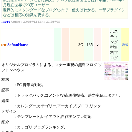
月現在世界で23万ユーザー
世界的にスタンダードなブログなので、使えばわかる。一部プラグイン
などは相応の知識を要する。
more
Update：2009/07/12 Edit：2015/07/05
ホス
ティ
ング
●
★
SoftonHouse
3G
135
○
通知
型無
料ブ
ログ
オリジナルプログラムによる、マナー重視の無料ブログ ソ
フトンハウス
端末
：PC.携帯両対応。
記事
：トラックバック,コメント投稿,画像投稿。絵文字,htmlタグ可。
編集
：カレンダー,カテゴリー,アーカイブ,プロフ,リンク
デザイン
：テンプレート,レイアウト,自作テンプレ対応
紹介
：カテゴリ,ブログランキング,