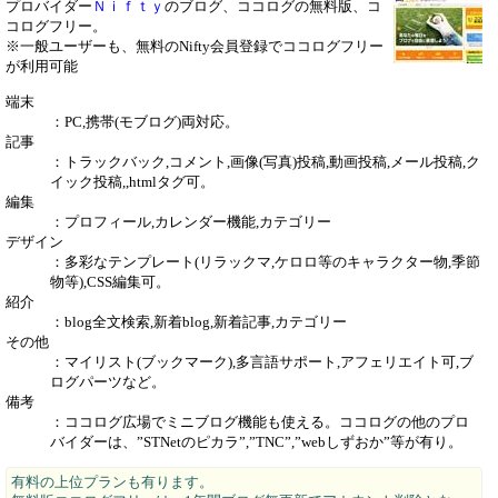
プロバイダー
Ｎｉｆｔｙ
のブログ、ココログの無料版、コ
コログフリー。
※一般ユーザーも、無料のNifty会員登録でココログフリー
が利用可能
端末
：PC,携帯(モブログ)両対応。
記事
：トラックバック,コメント,画像(写真)投稿,動画投稿,メール投稿,ク
イック投稿,,htmlタグ可。
編集
：プロフィール,カレンダー機能,カテゴリー
デザイン
：多彩なテンプレート(リラックマ,ケロロ等のキャラクター物,季節
物等),CSS編集可。
紹介
：blog全文検索,新着blog,新着記事,カテゴリー
その他
：マイリスト(ブックマーク),多言語サポート,アフェリエイト可,ブ
ログパーツなど。
備考
：ココログ広場でミニブログ機能も使える。ココログの他のプロ
バイダーは、”STNetのピカラ”,”TNC”,”webしずおか”等が有り。
有料の上位プランも有ります。