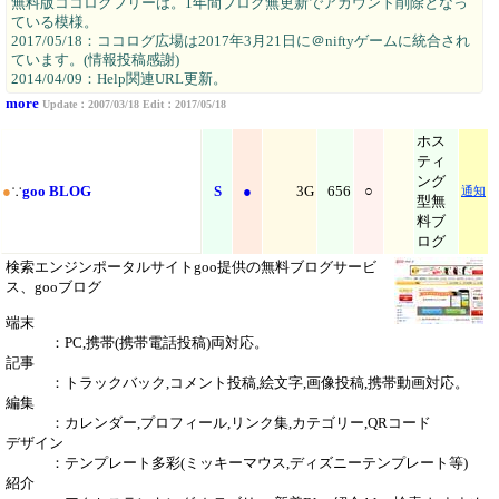
無料版ココログフリーは。1年間ブログ無更新でアカウント削除となっ
ている模様。
2017/05/18：ココログ広場は2017年3月21日に＠niftyゲームに統合され
ています。(情報投稿感謝)
2014/04/09：Help関連URL更新。
more
Update：2007/03/18 Edit：2017/05/18
ホス
ティ
ング
●
∵
goo BLOG
S
●
3G
656
○
通知
型無
料ブ
ログ
検索エンジンポータルサイトgoo提供の無料ブログサービ
ス、gooブログ
端末
：PC,携帯(携帯電話投稿)両対応。
記事
：トラックバック,コメント投稿,絵文字,画像投稿,携帯動画対応。
編集
：カレンダー,プロフィール,リンク集,カテゴリー,QRコード
デザイン
：テンプレート多彩(ミッキーマウス,ディズニーテンプレート等)
紹介