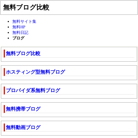
無料ブログ比較
無料サイト集
無料HP
無料日記
ブログ
無料ブログ比較
ホスティング型無料ブログ
プロバイダ系無料ブログ
無料携帯ブログ
無料動画ブログ