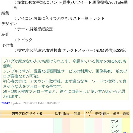
：短文(140文字迄),コメント(返事),リツイート,画像投稿,YouTube動
画
編集
：アイコン,お気に入りつぶやき,リスト一覧,トレンド
デザイン
：テーマ,背景壁紙設定
紹介
：トピック
その他
：検索,非公開設定,友達検索,ダレクトメッセージ(DM送信),RSS等。
ブログが続かない人でも続けられます。今起きている何かを知るのにも
便利。
シンプルですが、豊富な拡張関連サービスの利用で、画像共有,一般のブ
ログ変換などが可能。
初心者の方は、アカウント取得後、まず適当なキーワードで検索して良
さそうな人をフォローする事です。
50～100人程度フォローすると、徐々に自分らしい使い方がわかると思
われます。
more
Update：2013/03/20 Edit：2019/08/15
ﾃﾝﾌﾟ
無料ブログ サイト名
見本
Help
容量
携帯
商用
備考
通知
ﾚ
ホス
ティ
ング