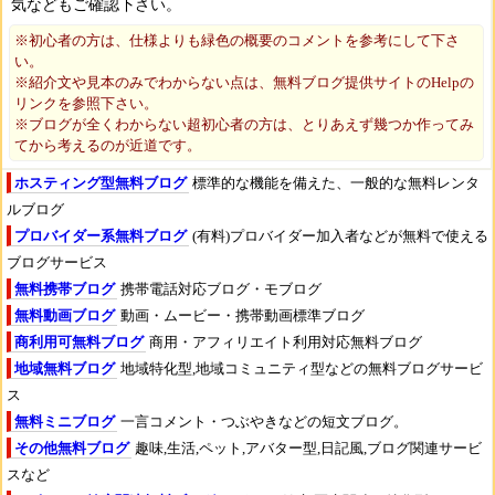
気などもご確認下さい。
※初心者の方は、仕様よりも緑色の概要のコメントを参考にして下さ
い。
※紹介文や見本のみでわからない点は、無料ブログ提供サイトのHelpの
リンクを参照下さい。
※ブログが全くわからない超初心者の方は、とりあえず幾つか作ってみ
てから考えるのが近道です。
ホスティング型無料ブログ
標準的な機能を備えた、一般的な無料レンタ
ルブログ
プロバイダー系無料ブログ
(有料)プロバイダー加入者などが無料で使える
ブログサービス
無料携帯ブログ
携帯電話対応ブログ・モブログ
無料動画ブログ
動画・ムービー・携帯動画標準ブログ
商利用可無料ブログ
商用・アフィリエイト利用対応無料ブログ
地域無料ブログ
地域特化型,地域コミュニティ型などの無料ブログサービ
ス
無料ミニブログ
一言コメント・つぶやきなどの短文ブログ。
その他無料ブログ
趣味,生活,ペット,アバター型,日記風,ブログ関連サービ
スなど