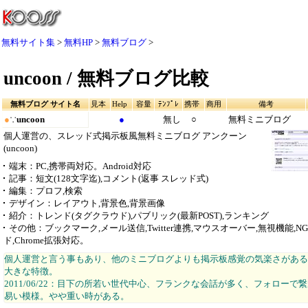
無料サイト集
無料HP
無料ブログ
uncoon / 無料ブログ比較
無料ブログ サイト名
見本
Help
容量
ﾃﾝﾌﾟﾚ
携帯
商用
備考
●
∵
uncoon
●
無し
○
無料ミニブログ
個人運営の、スレッド式掲示板風無料ミニブログ アンクーン
(uncoon)
端末
：PC,携帯両対応。Android対応
記事
：短文(128文字迄),コメント(返事 スレッド式)
編集
：プロフ,検索
デザイン
：レイアウト,背景色,背景画像
紹介
：トレンド(タグクラウド),パブリック(最新POST),ランキング
その他
：ブックマーク,メール送信,Twitter連携,マウスオーバー,無視機能,N
ド,Chrome拡張対応。
個人運営と言う事もあり、他のミニブログよりも掲示板感覚の気楽さがある
大きな特徴。
2011/06/22：目下の所若い世代中心、フランクな会話が多く、フォローで
易い模様。やや重い時がある。