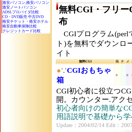
激安パソコン,格安パソコン
無料CGI・フリー
激安ノートパソコン
ADSLプロバイダ比較
CD・DVD販売 中古DVD
布
格安チケット・格安ホテル
格安自動車保険比較
クレジットカード比較
CGIプログラム(per
ト)を無料でダウンロ
イト
無料CGI
掲
チ
メ
●
∵
CGIおもちゃ
○
○
箱
CGI初心者に役立つC
開。カウンター.アク
初心者向けの簡単なCG
用語説明で基礎から学
Update：2004/02/14 Edit：2007