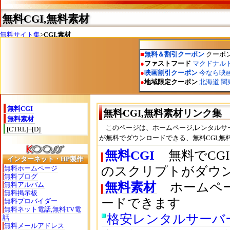
無料CGI,無料素材
無料サイト集
>
CGI,素材
無料CGI
無料CGI,無料素材リンク集
無料素材
このページは、ホームページ,レンタルサーバ
[CTRL]+[D]
が無料でダウンロードできる、無料CGI,
無料CGI
無料でCGIプロ
インターネット・HP製作
無料ホームページ
のスクリプトがダウ
無料ブログ
無料素材
ホームペー
無料アルバム
無料掲示板
ードできます
無料プロバイダー
無料ネット電話,無料TV電
格安レンタルサーバ
話
無料メールアドレス