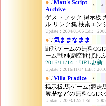
●
∵
Matt's Script
○
○
Archive
ゲストブック.掲示板.
ル.リンク集.検索エン
Update：2004/01/05 Edit：2008
●
∵
気ままなまま
野球ゲームの無料CG
ーム戦別(劇空間ぱわふ
2016/11/14：URL更新
Update：2016/11/14 Edit：2016
●
∵
Villa Pradice
○
掲示板.馬ゲーム(競走
履歴などの無料CGI
Update：2003/12/24 Edit：2007