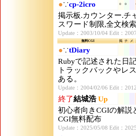
●
∵
cp-2icro
○
○
掲示板.カウンター.チ
スワード制限,全文検索
Update：2003/10/04 Edit：2007
無料CGI
掲
チ
メ
●
∵
tDiary
Rubyで記述された日記
トラックバックやレ
ある。
Update：2004/02/06 Edit：2012
終了
結城浩
Up
初心者向きCGIの解説と、W
CGI無料配布
Update：2025/05/08 Edit：2025