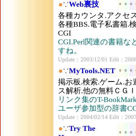
●
∵
Web裏技
○
○
○
各種カウンタ.アクセス
各種BBS.電子私書箱
CGI
CGI.Perl関連の書
すね。
Update：2003/12/01 Edit：2008
●
∵
MyTools.NET
○
○
○
掲示板.検索.ゲーム.
ス解析.他の無料ＣＧ
リンク集のT-BookM
ユーザ参加型の辞書C
Update：2004/02/14 Edit：2007
●
∵
Try The
○
○
○