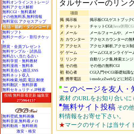
タルサーバーのリンク
無料オンラインストレージ
無料アクセス解析
無料CGI・無料素材
項目
その他無料系,無料情報
掲
掲示板
掲示板CGI,ゲストブックC
無料宣伝 アクセスアップ
チ
チャット
チャットCGI
(Java併用
生活・節約・ダウンロード
無料ソフト
メ
メール
メールフォームや、メー
無料クーポン・割引チケッ
カ
カウンター
アクセスカウンターの無料
ト
ア
アクセス
アクセス解析,アクセス制
懸賞・全員プレゼント
無料サンプル・試供品
ゲ
ゲーム
ゲームCGI,オンライゲーム
無料占い,当たる占い
リ
リンク
自動リンク集,検索エンジ
無料学習・無料教材
無料漫画・無料本
他
その他
その他の無料CGI
無料見合い,婚活,SNS
初
初心者
CGI入門やCGI基礎知
無料ネット収入
携
携帯電話
i-mode,eZwebなど
無料検索,地図,電話,郵便
無料翻訳・無料辞書
このページを友人・
無料セキュリティ,IP検索
投稿
無料新着更新
編集室
素材 のURLをお知り合い
無料サイト投稿
その他
料情報をお寄せ下さい。
無料壁紙,無料画像
無料音楽,無料着メロ
★
マークのサイトは当サイ
無料動画・無料映画
激安・格安