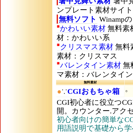
暑中見舞い素材
暑中見
ンプレート素材サイ
無料ソフト
Winam
かわいい素材
無料素
材：かわいい系
クリスマス素材
無料
素材：クリスマス
バレンタイン素材
無
マ素材：バレンタイン
無料素材
●
∵
CGIおもちゃ箱
○
CGI初心者に役立つC
開。カウンター.アク
初心者向けの簡単なCG
用語説明で基礎から学