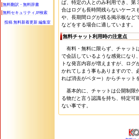
ば、特定の人とのみ利用でき、第
無料翻訳・無料辞書
合はログも長時間残らないケース
無料セキュリティ,IP検索
や、長期間ログが残る掲示板など
投稿
無料新着更新
編集室
などをする場合に適しています。
無料チャット利用時の注意点
有料・無料に限らず、チャットは
で会話しているような感覚になり
トな発言内容が増えますが、ログ
かれてしまう事もありますので、
れば消去がベター）からチャット
基本的に、チャットは公開制限付
る物だと言う認識を持ち、特定可
ない事です。