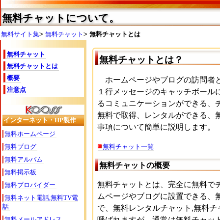
無料チャットについて。
無料サイト集
>
無料チャット
>
無料チャットとは
無料チャット
無料チャットとは？
無料チャットとは
概要
ホームページやブログの訪問者
注意点
１行メッセージのキャッチボール
るコミュニケーションができる、チャ
無料で取得、レンタルができる、
インターネット・HP製作
事項について簡単に説明します。
無料ホームページ
無料ブログ
無料チャット一覧
無料アルバム
無料チャットの概要
無料掲示板
無料チャットとは、完全に無料で
無料プロバイダー
ムページやブログに設置できる、
無料ネット電話,無料TV電
話
で、無料レンタルチャット,無料チ
無料メールアドレス
呼ばれますが、通常は無料チャッ