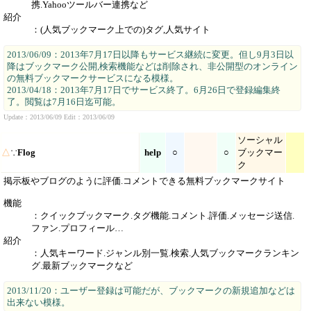
携.Yahooツールバー連携など
紹介
：(人気ブックマーク上での)タグ,人気サイト
2013/06/09：2013年7月17日以降もサービス継続に変更。但し9月3日以
降はブックマーク公開,検索機能などは削除され、非公開型のオンライン
の無料ブックマークサービスになる模様。
2013/04/18：2013年7月17日でサービス終了。6月26日で登録編集終
了。閲覧は7月16日迄可能。
Update：2013/06/09 Edit：2013/06/09
ソーシャル
△
∵
Flog
help
○
○
ブックマー
ク
掲示板やブログのように評価.コメントできる無料ブックマークサイト
機能
：クイックブックマーク.タグ機能.コメント.評価.メッセージ送信.
ファン.プロフィール…
紹介
：人気キーワード.ジャンル別一覧.検索.人気ブックマークランキン
グ.最新ブックマークなど
2013/11/20：ユーザー登録は可能だが、ブックマークの新規追加などは
出来ない模様。