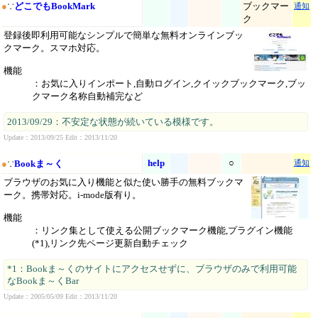
●
∵
どこでもBookMark
ブックマー
通知
ク
登録後即利用可能なシンプルで簡単な無料オンラインブッ
クマーク。スマホ対応。
機能
：お気に入りインポート,自動ログイン,クイックブックマーク,ブッ
クマーク名称自動補完など
2013/09/29：不安定な状態が続いている模様です。
Update：2013/09/25 Edit：2013/11/20
help
○
●
∵
Bookま～く
通知
ブラウザのお気に入り機能と似た使い勝手の無料ブックマ
ーク。携帯対応。i-mode版有り。
機能
：リンク集として使える公開ブックマーク機能,プラグイン機能
(*1),リンク先ページ更新自動チェック
*1：Bookま～くのサイトにアクセスせずに、ブラウザのみで利用可能
なBookま～くBar
Update：2005/05/09 Edit：2013/11/20