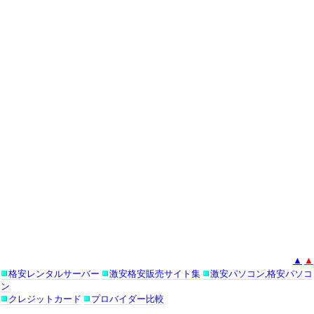
▲
▲
格安レンタルサーバー
激安格安販売サイト集
激安パソコン,格安パソコ
ン
クレジットカード
プロバイダー比較