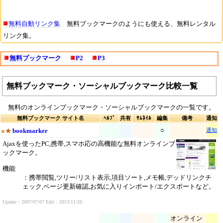
無料自動リンク集
無料ブックマークのようにも使える、無料レンタル
リンク集。
無料ブックマーク
P2
P3
無料ブックマーク・ソーシャルブックマーク比較一覧
無料のオンラインブックマーク・ソーシャルブックマークの一覧です。
無料ブックマーク サイト名
ﾍﾙﾌﾟ
共有
ｻﾑﾈｲﾙ
編集
備考
通知
○
●
★
bookmarker
通知
Ajaxを使ったPC,携帯,スマホ応の高機能な無料オンラインブ
ックマーク。
機能
：携帯閲覧,ツリー/リスト表示,項目ソート,メモ帳,デッドリンクチ
ェック,ページ更新確認,お気に入りインポート/エクスポートなど。
Update：2007/07/07 Edit：2013/11/20
オンライン