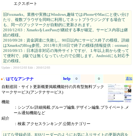
エクスポート
旧Foxmarks。業務や実務はWindows,趣味ではiPhoneやMacにと使い分け
たり、複数ブラウザを同時に利用してネットブラウジングする場合て
も、同一のブックマークが自動的に更新されます。
2010/12/03：XmarksをLastPassが継続する事が確定。サービス内容は継
続の模様。
2010/09/28：資金調達に失敗し、90日以内にサービス終了の模様。詳細
はXmarksのBlog参照。2011年1月10日で終了の模様(情報提供：orzman)
2010/09/15：日本語非対応の海外サイトですが、１年以上前から使って
て便利で、β版では無くなっていたので公開します。Androidにも対応予
定の模様。
Update：2010/12/03 Edit：2010/12/03
help
○
○
●
∵
はてなアンテナ
通知
自動巡回・サイト更新概要掲載機能付の共有型無料ブック
マークサービス(アンテナサービス)
機能
：シンプル/詳細掲載.グループ編集.デザイン編集.プライベート.メ
ール通知機能など
紹介
：検索.アクセスランキング.公開カテゴリー
はてな登録必須。RSSリーダーのようにお気に入りサイトの更新内容を