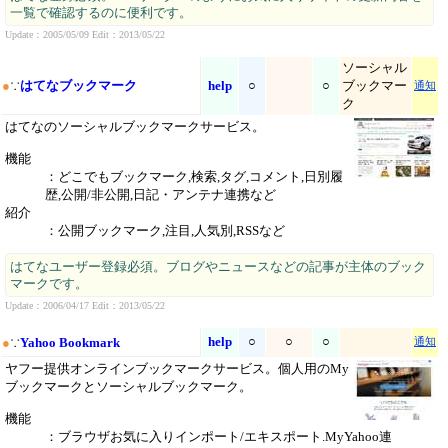
一覧で確認するのに便利です。
Update：2005/05/09 Edit：2013/05/22
ソーシャル
●
∵
はてなブックマーク
help
○
○
ブックマー
通知
ク
はてなのソーシャルブックマークサービス。
機能
：どこでもブックマーク,検索,タグ,コメント,日別履
歴,公開/非公開,日記・アンテナ連携など
紹介
：公開ブックマーク,注目,人気別,RSSなど
はてなユーザー登録必須。ブログやニュースなどの記事が主体のブック
マークです。
Update：2006/04/17 Edit：2013/05/22
help
○
○
○
●
∵
Yahoo Bookmark
通知
ヤフー提供オンラインブックマークサービス。個人用のMy
ブックマークとソーシャルブックマーク。
機能
：ブラウザお気に入りインポート/エキスポート.MyYahoo連