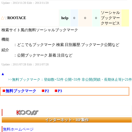
Update：2013/11/20 Edit：2013/11/20
ソーシャル
△
∵
ROOTACE
help
○
○
○
ブックマー
クサービス
検索サイト風の無料ソーシャルブックマーク
機能
：どこでもブックマーク.検索.日別履歴.ブックマーク公開など
紹介
：公開ブックマーク.新着.注目など
Update：2011/07/28 Edit：2011/07/28
▲
>>無料ブックマーク：登録数=52件 公開=31件 非公開(閉鎖・長期休止等)=21件
無料ブックマーク
P2
P3
インターネット・HP製作
無料ホームページ