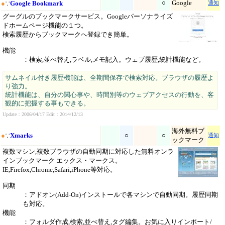
○
Google
●
∵
Google Bookmark
通知
グーグルのブックマークサービス。Googleパーソナライズ
ドホームページ機能の１つ。
検索履歴からブックマークへ登録でき簡単。
機能
：検索,並べ替え,ラベル,メモ記入。ウェブ履歴,統計機能など。
サムネイル付き履歴機能は、全期間保存で検索対応。ブラウザの履歴よ
り強力。
統計機能は、自分の関心事や、時間別等のウェブアクセスの行動を、客
観的に把握する事もできる。
Update：2006/04/17 Edit：2014/12/13
海外無料ブ
●
∵
Xmarks
○
○
通知
ックマーク
複数マシン,複数ブラウザの自動同期に対応した無料オンラ
インブックマーク エックス・マークス。
IE,Firefox,Chrome,Safari,iPhone等対応。
同期
：アドオン(Add-On)インストールで各マシンで自動同期。履歴同期
も対応。
機能
：フォルダ作成,検索,並べ替え,タグ編集。お気に入りインポート/