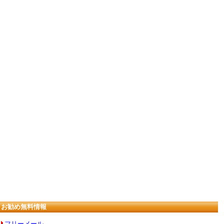
お勧め無料情報
フリーメール