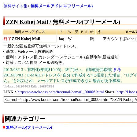
無料サイト集
>
無料メールアドレス(フリーメール)
ZZN Kobej Mail / 無料メール(フリーメール)
無料メールアドレス
F
W
受
P
S
転
携
メール
終了
ZZN Kobej Mail
faq
W
転
アカウント@kobej.z
一般的な匿名登録可無料メールアドレス。
基本：Webメール,POP転送
便利：アドレス帳,カレンダー(スケジュール),自動削除,新着通知
対策：スパム抑制.メール遮断等。
2013/08/13：有料化(年間$19.95)。終了扱い。 (情報提供感謝)
参考
2013/05/03：E-MAILアドレスを”自分で作成する”に指定した場合、"
ん。"と出力され、メールアドレスが作成できない場合がある模様。
Update：2013/08/13 Edit：2015/05/24
LINK
：
https://www.kooss.com/freemail/ccmail_00006.html
Short:
http://l.ko
関連カテゴリー
無料メール(フリーメール)